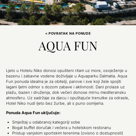
< POVRATAK NA PONUDE
AQUA FUN
Ljeto u Hotelu Niko donosi opušteni ritam uz more, osvježenje u
bazenu i zabavne vodene doživljaje u Aquaparku Dalmatia. Aqua
Fun ponuda idealna je za obitelji, parove i sve koji žele spojiti
lagani ljetni odmor s dozom zabave i aktivnosti. Dani prolaze uz
plažu, bazen i druženja, dok večeri donose mirnu mediteransku
atmosferu. Uz sadržaje za djecu i opuštajuće trenutke za odrasle,
Hotel Niko nudi ljeto bez žurbe, ali s puno osmijeha.
Ponuda Aqua Fun uključuje:
Smještaj u odabranoj kategoriji sobe
Bogat buffet doručak i večera u hotelskom restoranu
Pristup vanjskim sportskim terenima (ovisno o dostupnosti)