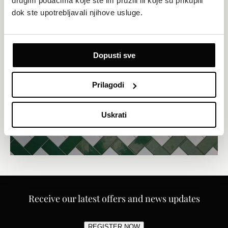
drugim podacima koje ste im pružili ili koje su prikupili
dok ste upotrebljavali njihove usluge.
Dopusti sve
Prilagodi
Uskrati
Receive our latest offers and news updates
REGISTER NOW