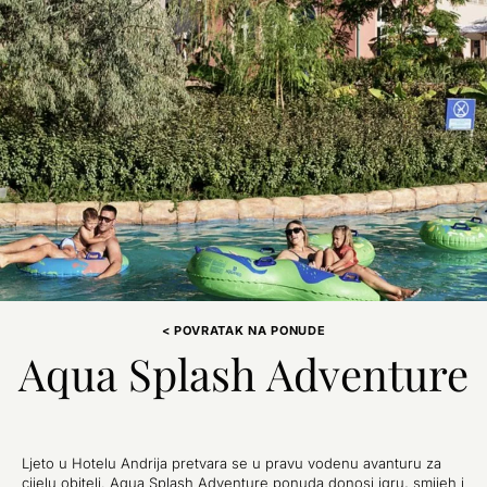
< POVRATAK NA PONUDE
Aqua Splash Adventure
Ljeto u Hotelu Andrija pretvara se u pravu vodenu avanturu za
cijelu obitelj. Aqua Splash Adventure ponuda donosi igru, smijeh i