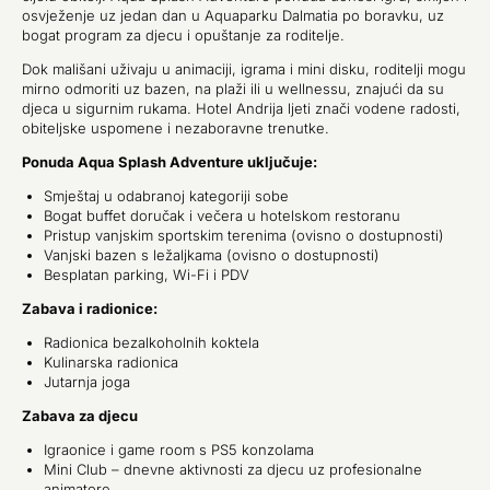
osvježenje uz jedan dan u Aquaparku Dalmatia po boravku, uz
bogat program za djecu i opuštanje za roditelje.
Dok mališani uživaju u animaciji, igrama i mini disku, roditelji mogu
mirno odmoriti uz bazen, na plaži ili u wellnessu, znajući da su
djeca u sigurnim rukama. Hotel Andrija ljeti znači vodene radosti,
obiteljske uspomene i nezaboravne trenutke.
Ponuda Aqua Splash Adventure uključuje:
Smještaj u odabranoj kategoriji sobe
Bogat buffet doručak i večera u hotelskom restoranu
Pristup vanjskim sportskim terenima (ovisno o dostupnosti)
Vanjski bazen s ležaljkama (ovisno o dostupnosti)
Besplatan parking, Wi-Fi i PDV
Zabava i radionice:
Radionica bezalkoholnih koktela
Kulinarska radionica
Jutarnja joga
Zabava za djecu
Igraonice i game room s PS5 konzolama
Mini Club – dnevne aktivnosti za djecu uz profesionalne
animatore