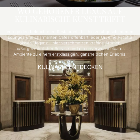
WO GEHOBENER LUXUS AUF
KULINARISCHE KUNST TRIFFT
Von golden beleuchteten Restaurants bis hin zu abgeschiedenen
Lounges und charmanten Cafés offenbart jeder Ort eine Facette
lokaler Eleganz – hier verschmelzen kräftige Aromen,
außergewöhnlicher Service und ein unverwechselbares
Ambiente zu einem erstklassigen, ganzheitlichen Erlebnis.
KULINARIK ENTDECKEN