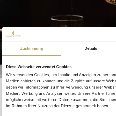
Zustimmung
Details
Diese Webseite verwendet Cookies
Wir verwenden Cookies, um Inhalte und Anzeigen zu personal
Medien anbieten zu können und die Zugriffe auf unsere Web
Capital Private Club
geben wir Informationen zu Ihrer Verwendung unserer Websit
Medien, Werbung und Analysen weiter. Unsere Partner führe
Verborgen hinter restaurierten Tresortüren aus den 1920er
Jahren bietet dieser Private Club im Hotel Capital in Zagreb einen
möglicherweise mit weiteren Daten zusammen, die Sie ihnen b
exklusiven Rahmen für intime Veranstaltungen – komplett mit
im Rahmen Ihrer Nutzung der Dienste gesammelt haben.
erlesenen Weinen, Premium-Spirituosen und diskretem
historischen Charme.