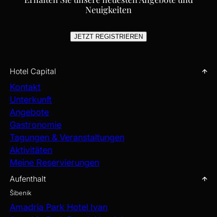
BESTÄNDIGEM ERBE.
Neuigkeiten
JETZT REGISTRIEREN
Hotel Capital
Kontakt
Unterkunft
Angebote
Gastronomie
Tagungen & Veranstaltungen
Aktivitäten
Meine Reservierungen
Aufenthalt
Šibenik
Amadria Park Hotel Ivan