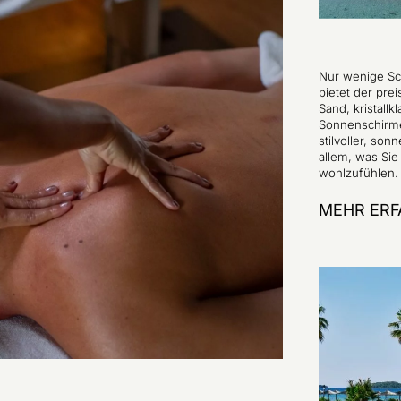
Nur wenige Sch
bietet der pr
Sand, kristall
Sonnenschirme
stilvoller, so
allem, was Si
wohlzufühlen.
MEHR ERF