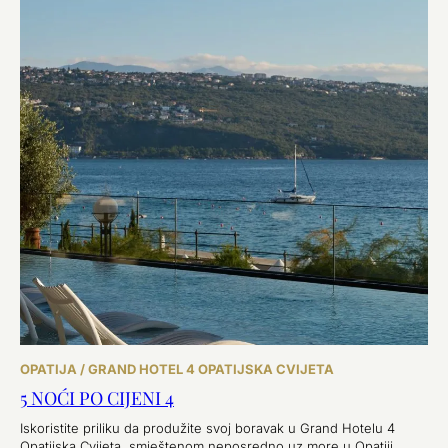
OPATIJA / GRAND HOTEL 4 OPATIJSKA CVIJETA
5 NOĆI PO CIJENI 4
Iskoristite priliku da produžite svoj boravak u Grand Hotelu 4
Opatijska Cvijeta, smještenom neposredno uz more u Opatiji.