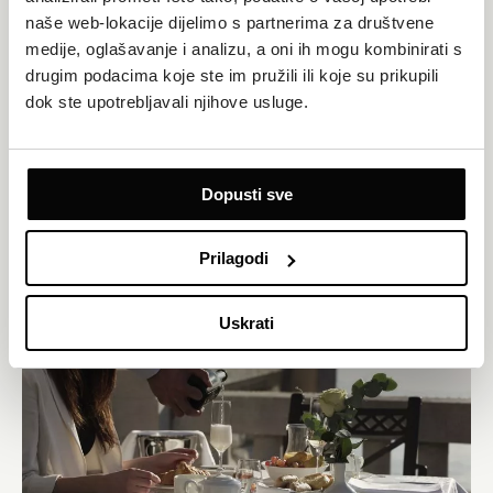
naše web-lokacije dijelimo s partnerima za društvene
medije, oglašavanje i analizu, a oni ih mogu kombinirati s
drugim podacima koje ste im pružili ili koje su prikupili
dok ste upotrebljavali njihove usluge.
ZAGREB / AMADRIA PARK HOTEL CAPITAL
ZAGREB CITY BREAK
Otkrijte Zagreb uz uključenu Zagreb City Card 24h i bogati buffet
Dopusti sve
doručak. Doživite jedinstvenu atmosferu hrvatske metropole.
ISTRAŽI
Prilagodi
Uskrati