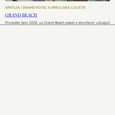
OPATIJA / GRAND HOTEL 4 OPATIJSKA CVIJETA
GRAND BEACH
Provedite ljeto 2026. uz Grand Beach paket s doručkom, uživajući
u ekskluzivnom pristupu Royal Beach plaži opremljenoj ležaljkama
i suncobranima za potpuno opuštanje.
ISTRAŽI
1
2
3
4
Primajte naše najnovije ponude i vijesti
REGISTRIRAJTE SE SADA