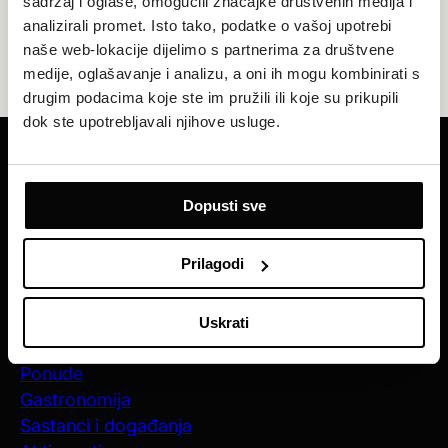
sadržaj i oglase, omogućili značajke društvenih medija i
analizirali promet. Isto tako, podatke o vašoj upotrebi
naše web-lokacije dijelimo s partnerima za društvene
medije, oglašavanje i analizu, a oni ih mogu kombinirati s
drugim podacima koje ste im pružili ili koje su prikupili
dok ste upotrebljavali njihove usluge.
Primajte naše najnovije ponude i vijesti
Dopusti sve
REGISTRIRAJTE SE SADA
Prilagodi
Hotel Royal
Kontakt
Uskrati
Boravak
Ponude
Gastronomija
Sastanci i događanja