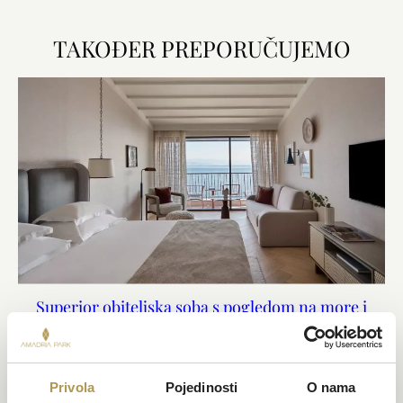
TAKOĐER PREPORUČUJEMO
Superior obiteljska soba s pogledom na more i
balkonom
Površina 35m²
Pogled na more
Privola
Pojedinosti
O nama
Do 4 osobe (2 odraslih i 2 djece do 12 godina)