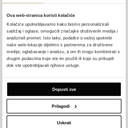
Privatni balkon
Ova web-stranica koristi kolačiće
1 king size krevet ili twin kreveti te 1 sofa na razvlačenje
Kolačiće upotrebljavamo kako bismo personalizirali
Idealna za obitelji, ova Superior dvokrevetna soba pruža
sadržaj i oglase, omogućili značajke društvenih medija i
udobnost, prostor i pogled na Jadransko more za opušten
analizirali promet. Isto tako, podatke o vašoj upotrebi
odmor.
naše web-lokacije dijelimo s partnerima za društvene
ISTRAŽI
medije, oglašavanje i analizu, a oni ih mogu kombinirati s
POSEBNE PONUDE
drugim podacima koje ste im pružili ili koje su prikupili
dok ste upotrebljavali njihove usluge.
Dopusti sve
Prilagodi
Uskrati