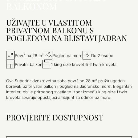
BALKONOM
UŽIVAJTE U VLASTITOM
PRIVATNOM BALKONU S
POGLEDOM NA BLISTAVI JADRAN
Površina 28 m²
Pogled na more
Do 2 osobe
Privatni balkon
1 king size krevet ili 2 twin kreveta
Ova Superior dvokrevetna soba površine 28 m² pruža ugodan
boravak uz privatni balkon i pogled na Jadransko more. Elegantan
interijer, obilje prirodnog svjetla te izbor između king-size i twin
kreveta stvaraju opuštajući ambijent za odmor uz more.
PROVJERITE DOSTUPNOST