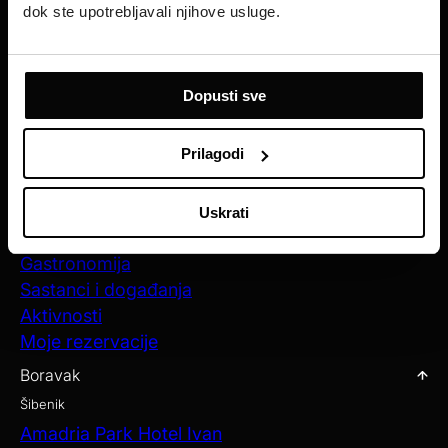
dok ste upotrebljavali njihove usluge.
Primajte naše najnovije ponude i vijesti
REGISTRIRAJTE SE SADA
Dopusti sve
Hotel Agava
Prilagodi
Kontakt
Boravak
Uskrati
Ponude
Gastronomija
Sastanci i događanja
Aktivnosti
Moje rezervacije
Boravak
Šibenik
Amadria Park Hotel Ivan