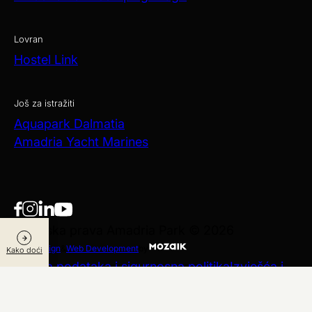
Lovran
Hostel Link
Još za istražiti
Aquapark Dalmatia
Amadria Yacht Marines
Autorska prava Amadria Park © 2026
Web Design
&
Web Development
by
Kako doći
Zaštita podataka i sigurnosna politika
Izvješća i
objave