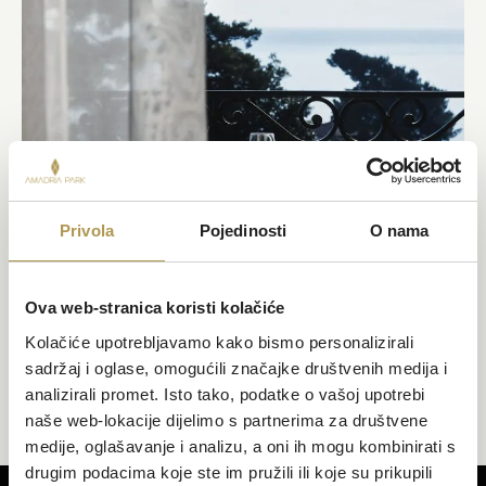
Privola
Pojedinosti
O nama
4 Noći Po Cijeni 3
Iskoristite priliku da se opustite i ostanete malo duže u Historic
Ova web-stranica koristi kolačiće
Hotelu Agava, smještenom u samom centru Opatije s prekrasnim
pogledom na more.
Kolačiće upotrebljavamo kako bismo personalizirali
sadržaj i oglase, omogućili značajke društvenih medija i
OTKRIJTE VIŠE
analizirali promet. Isto tako, podatke o vašoj upotrebi
naše web-lokacije dijelimo s partnerima za društvene
medije, oglašavanje i analizu, a oni ih mogu kombinirati s
drugim podacima koje ste im pružili ili koje su prikupili