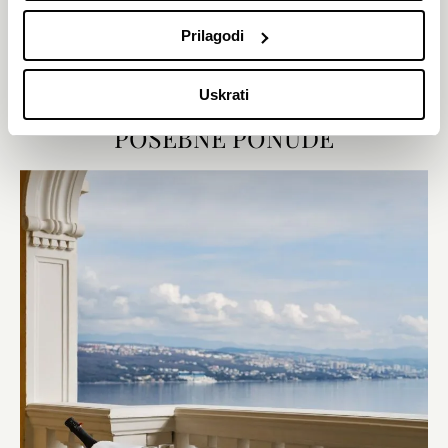
size krevetom i trosjedom na razvlačenje pruža privatnost i
fleksibilnost, dok potpuno opremljena čajna kuhinja omogućuje
Prilagodi
pripremu laganih obroka u udobnosti vlastita 4 zida. Televizor
ravnog ekrana s kabelskim/satelitskim programima te mramorna
kupaonica s kadom ili tušem upotpunjuju osjećaj udobnosti.
Uskrati
ISTRAŽI
POSEBNE PONUDE