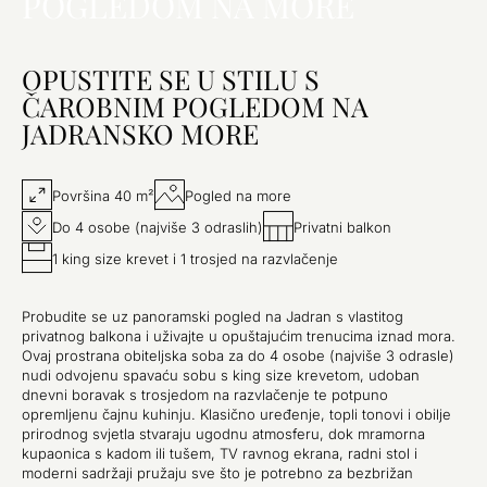
POGLEDOM NA MORE
OPUSTITE SE U STILU S
ČAROBNIM POGLEDOM NA
JADRANSKO MORE
Površina 40 m²
Pogled na more
Do 4 osobe (najviše 3 odraslih)
Privatni balkon
1 king size krevet i 1 trosjed na razvlačenje
Probudite se uz panoramski pogled na Jadran s vlastitog
privatnog balkona i uživajte u opuštajućim trenucima iznad mora.
Ovaj prostrana obiteljska soba za do 4 osobe (najviše 3 odrasle)
nudi odvojenu spavaću sobu s king size krevetom, udoban
dnevni boravak s trosjedom na razvlačenje te potpuno
opremljenu čajnu kuhinju. Klasično uređenje, topli tonovi i obilje
prirodnog svjetla stvaraju ugodnu atmosferu, dok mramorna
kupaonica s kadom ili tušem, TV ravnog ekrana, radni stol i
moderni sadržaji pružaju sve što je potrebno za bezbrižan