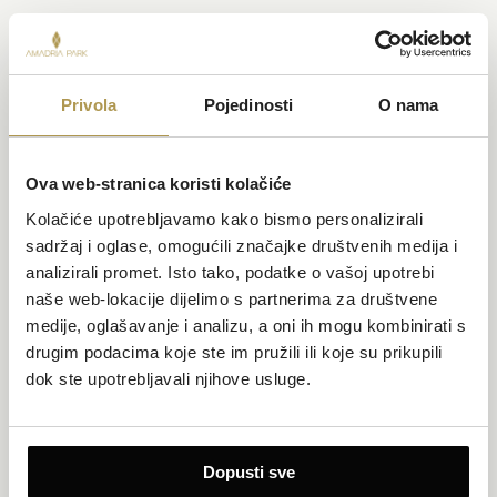
Privola
Pojedinosti
O nama
Ova web-stranica koristi kolačiće
Kolačiće upotrebljavamo kako bismo personalizirali
sadržaj i oglase, omogućili značajke društvenih medija i
analizirali promet. Isto tako, podatke o vašoj upotrebi
Privatno: Obiteljska soba s pogledom na grad
naše web-lokacije dijelimo s partnerima za društvene
medije, oglašavanje i analizu, a oni ih mogu kombinirati s
Površina 38 m²
Pogled na grad
drugim podacima koje ste im pružili ili koje su prikupili
dok ste upotrebljavali njihove usluge.
Do 4 osobe (najviše 3 odraslih)
1 king size krevet i 1 trosjed na razvlačenje
Prostrani jednosobni obiteljski apartman s pogledom na slikoviti
Dopusti sve
grad koji nudi ugodan odmor za cijelu obitelj. Spavaća soba s king