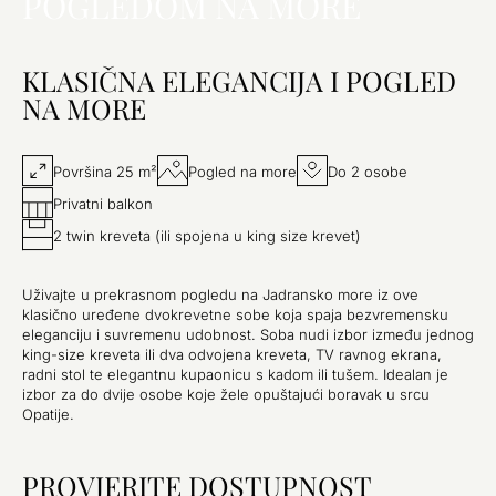
POGLEDOM NA MORE
KLASIČNA ELEGANCIJA I POGLED
NA MORE
Površina 25 m²
Pogled na more
Do 2 osobe
Privatni balkon
2 twin kreveta (ili spojena u king size krevet)
Uživajte u prekrasnom pogledu na Jadransko more iz ove
klasično uređene dvokrevetne sobe koja spaja bezvremensku
eleganciju i suvremenu udobnost. Soba nudi izbor između jednog
king-size kreveta ili dva odvojena kreveta, TV ravnog ekrana,
radni stol te elegantnu kupaonicu s kadom ili tušem. Idealan je
izbor za do dvije osobe koje žele opuštajući boravak u srcu
Opatije.
PROVJERITE DOSTUPNOST