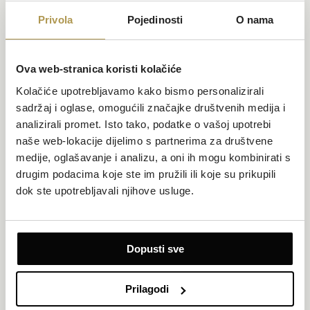
Privola
Pojedinosti
O nama
Ova web-stranica koristi kolačiće
Kolačiće upotrebljavamo kako bismo personalizirali
sadržaj i oglase, omogućili značajke društvenih medija i
analizirali promet. Isto tako, podatke o vašoj upotrebi
Privatno: Obiteljska soba s pogledom na grad
naše web-lokacije dijelimo s partnerima za društvene
medije, oglašavanje i analizu, a oni ih mogu kombinirati s
Površina 38 m²
Pogled na grad
drugim podacima koje ste im pružili ili koje su prikupili
Do 4 osobe (najviše 3 odraslih)
dok ste upotrebljavali njihove usluge.
1 king size krevet i 1 trosjed na razvlačenje
Prostrani jednosobni obiteljski apartman s pogledom na slikoviti
grad koji nudi ugodan odmor za cijelu obitelj. Spavaća soba s king
Dopusti sve
size krevetom i trosjedom na razvlačenje pruža privatnost i
fleksibilnost, dok potpuno opremljena čajna kuhinja omogućuje
pripremu laganih obroka u udobnosti vlastita 4 zida. Televizor
Prilagodi
ravnog ekrana s kabelskim/satelitskim programima te mramorna
kupaonica s kadom ili tušem upotpunjuju osjećaj udobnosti.