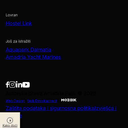
Lovran
Hostel Link
Još za istražiti
Aquapark Dalmatia
Amadria Yacht Marines
Autorska prava Amadria Park © 2026
Web Design
&
Web Development
by
Zaštita podataka i sigurnosna politika
Izvješća i
objave
Kako doći