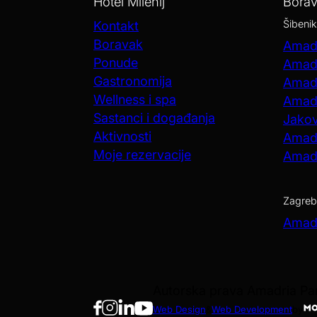
Hotel Milenij
Bora
Šibenik
Kontakt
Boravak
Amadr
Ponude
Amadr
Gastronomija
Amadr
Wellness i spa
Amadr
Sastanci i događanja
Jako
Aktivnosti
Amadr
Moje rezervacije
Amadr
Zagreb
Amadr
Autorska prava Amadria P
Web Design
&
Web Development
by