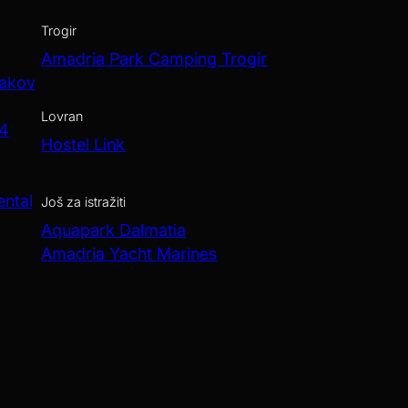
Trogir
Amadria Park Camping Trogir
Jakov
Lovran
 4
Hostel Link
ental
Još za istražiti
Aquapark Dalmatia
Amadria Yacht Marines