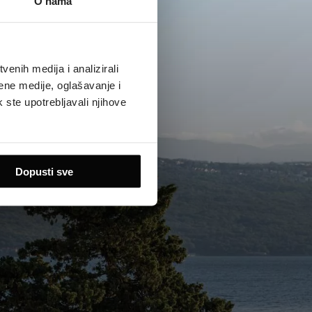
O nama
enih medija i analizirali
ene medije, oglašavanje i
k ste upotrebljavali njihove
Dopusti sve