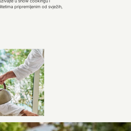
uživajte u show cookingu i
itetima pripremljenim od svježih,