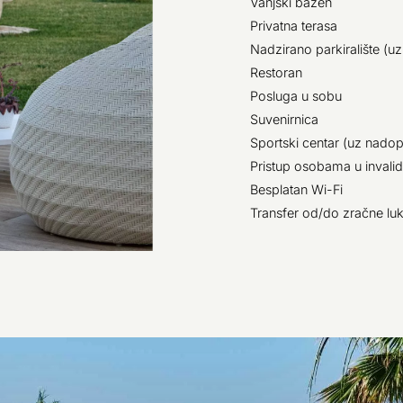
Vanjski bazen
Privatna terasa
Nadzirano parkiralište (u
Restoran
Posluga u sobu
Suvenirnica
Sportski centar (uz nadop
Pristup osobama u invali
Besplatan Wi-Fi
Transfer od/do zračne lu