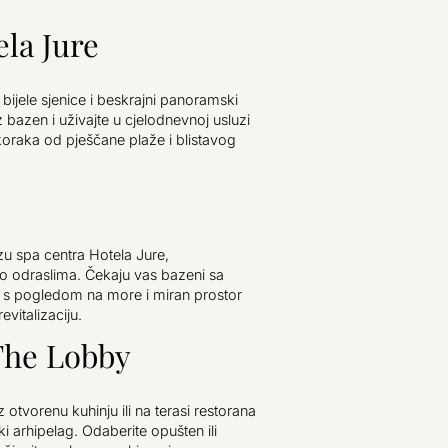
la Jure
bijele sjenice i beskrajni panoramski
 bazen i uživajte u cjelodnevnoj usluzi
koraka od pješčane plaže i blistavog
zu spa centra Hotela Jure,
vo odraslima. Čekaju vas bazeni sa
s pogledom na more i miran prostor
evitalizaciju.
The Lobby
otvorenu kuhinju ili na terasi restorana
 arhipelag. Odaberite opušten ili