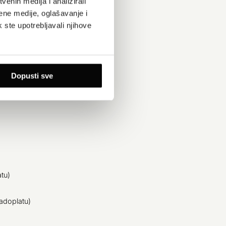
enih medija i analizirali
ene medije, oglašavanje i
k ste upotrebljavali njihove
Dopusti sve
atu)
nadoplatu)