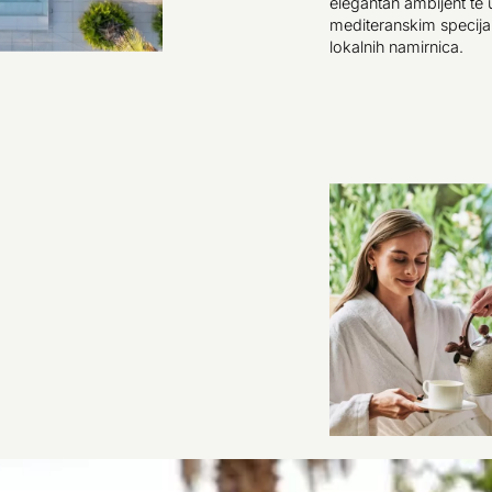
elegantan ambijent te 
mediteranskim specijal
lokalnih namirnica.