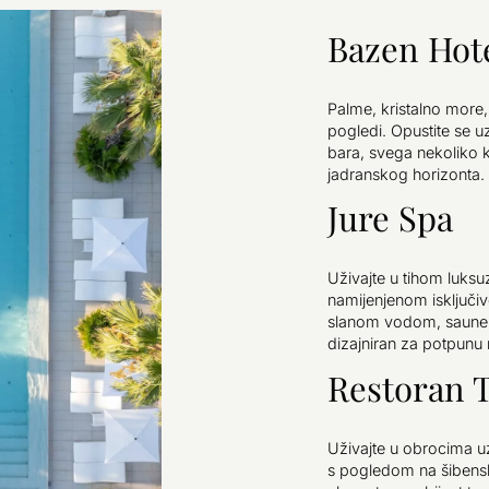
Bazen Hote
Palme, kristalno more, 
pogledi. Opustite se uz
bara, svega nekoliko 
jadranskog horizonta.
Jure Spa
Uživajte u tihom luksu
namijenjenom isključi
slanom vodom, saune 
dizajniran za potpunu r
Restoran 
Uživajte u obrocima uz 
s pogledom na šibenski