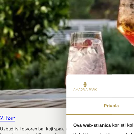
Privola
Z Bar
Ova web-stranica koristi kol
Uzbudljiv i otvoren bar koji spaja obalni šarm i klasičnu eleganciju,