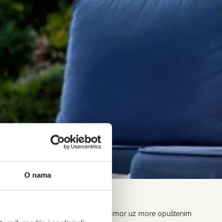
O nama
el. Prateći ritam dana, začinite svoj odmor uz more opuštenim