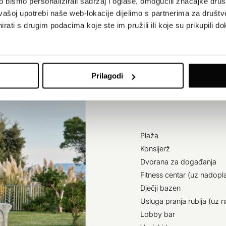
bismo personalizirali sadržaj i oglase, omogućili značajke društv
vašoj upotrebi naše web-lokacije dijelimo s partnerima za društv
rati s drugim podacima koje ste im pružili ili koje su prikupili do
Prilagodi
Plaža
Konsijerž
Dvorana za događanja
Fitness centar (uz nadopl
Dječji bazen
Usluga pranja rublja (uz 
Lobby bar