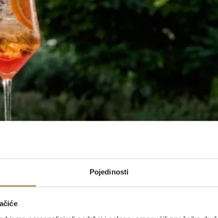
Pojedinosti
ačiće
 stvarajući savršen ambijent za vrući espresso ili osvježavajući kokt