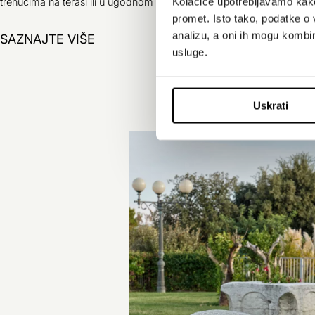
Kolačiće upotrebljavamo kako 
trenucima na terasi ili u ugodnom interijeru bara.
promet. Isto tako, podatke o 
analizu, a oni ih mogu kombini
Z Bar
SAZNAJTE VIŠE
usluge.
Uskrati