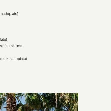
z nadoplatu)
latu)
dskim kolicima
ke (uz nadoplatu)