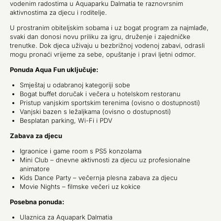
vodenim radostima u Aquaparku Dalmatia te raznovrsnim
aktivnostima za djecu i roditelje.
U prostranim obiteljskim sobama i uz bogat program za najmlađe,
svaki dan donosi novu priliku za igru, druženje i zajedničke
trenutke. Dok djeca uživaju u bezbrižnoj vodenoj zabavi, odrasli
mogu pronaći vrijeme za sebe, opuštanje i pravi ljetni odmor.
Ponuda Aqua Fun uključuje:
Smještaj u odabranoj kategoriji sobe
Bogat buffet doručak i večera u hotelskom restoranu
Pristup vanjskim sportskim terenima (ovisno o dostupnosti)
Vanjski bazen s ležaljkama (ovisno o dostupnosti)
Besplatan parking, Wi-Fi i PDV
Zabava za djecu
Igraonice i game room s PS5 konzolama
Mini Club – dnevne aktivnosti za djecu uz profesionalne
animatore
Kids Dance Party – večernja plesna zabava za djecu
Movie Nights – filmske večeri uz kokice
Posebna ponuda:
Ulaznica za Aquapark Dalmatia