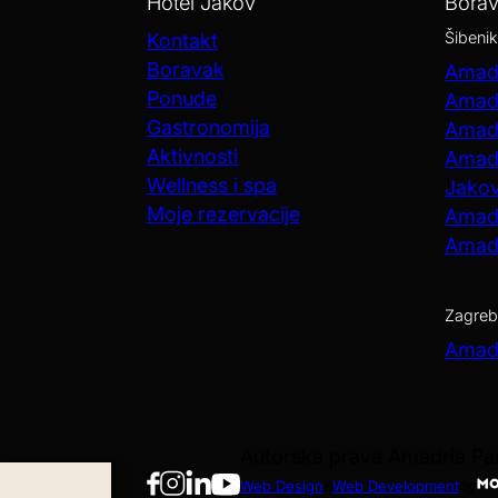
Hotel Jakov
Bora
Šibenik
Kontakt
Boravak
Amadr
Ponude
Amadr
Gastronomija
Amadr
Aktivnosti
Amadr
Wellness i spa
Jako
Moje rezervacije
Amadr
Amadr
Zagreb
Amadr
Autorska prava Amadria P
Web Design
&
Web Development
by