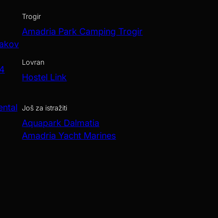
Trogir
Amadria Park Camping Trogir
Jakov
Lovran
 4
Hostel Link
ental
Još za istražiti
Aquapark Dalmatia
Amadria Yacht Marines