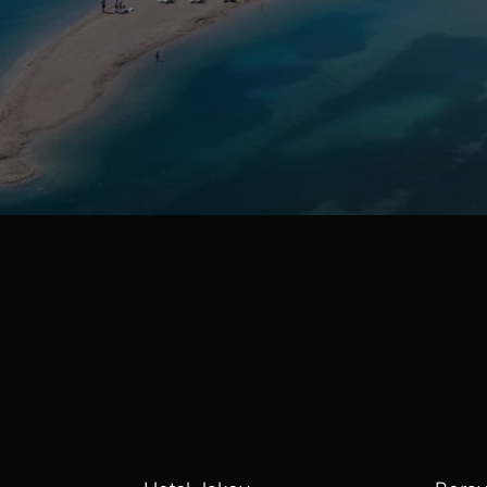
Hotel Jakov, s
autocestu A1 i u bli