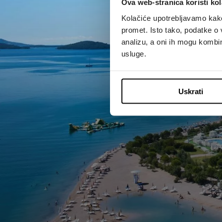
Ova web-stranica koristi kol
Kolačiće upotrebljavamo kako 
promet. Isto tako, podatke o 
analizu, a oni ih mogu kombini
usluge.
Uskrati