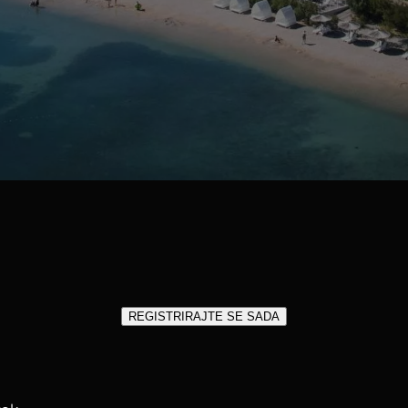
mješten uz suncem okupanu obalu Šibenika, na vrlo je povoljnom po
zini dviju međunarodnih zračnih luka. Bilo da dolazite iz Splita ili Za
čekaju osebujna mediteranska tradicija i topla dalmatinska energija.
REGISTRIRAJTE SE SADA
KAKO DO NAS