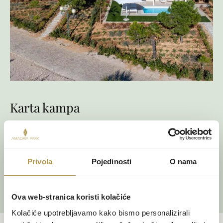
Karta kampa
S lakoćom se snađite uz detaljnu kartu kampa. Preuzmite je i
unaprijed istražite raspored parcela, sadržaja i mobilnih kućica uz
more kako bi vaše kampiranje u Hrvatskoj proteklo opušteno,
organizirano i potpuno bezbrižno.
Privola
Pojedinosti
O nama
VIRTUALNA ŠETNJA
Ova web-stranica koristi kolačiće
Kolačiće upotrebljavamo kako bismo personalizirali