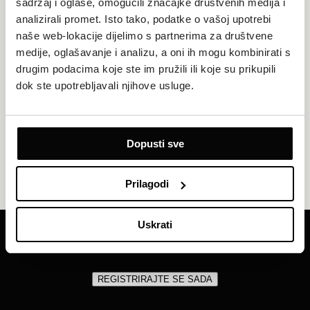
sadržaj i oglase, omogućili značajke društvenih medija i
analizirali promet. Isto tako, podatke o vašoj upotrebi
naše web-lokacije dijelimo s partnerima za društvene
Besplatan Wi-Fi
medije, oglašavanje i analizu, a oni ih mogu kombinirati s
drugim podacima koje ste im pružili ili koje su prikupili
Ostanite povezani tijekom cijelog boravka. Besplatni Wi-Fi
dok ste upotrebljavali njihove usluge.
dostupan je na cijelom području kampa Amadria Park Camping
Šibenik. Bez obzira na to boravite li na parceli, u mobilnoj kućici,
apartmanu ili u glamping objektu, osigurali smo snažnu i sigurnu
vezu za sve uređaje. Pregledavajte sadržaje, streamajte ili radite
na daljinu bez poteškoća. Naš tim stoji vam na raspolaganju 24
Dopusti sve
sata dnevno za pomoć pri povezivanju tijekom boravka.
Prilagodi
Uskrati
Primajte naše najnovije ponude i vijesti
REGISTRIRAJTE SE SADA