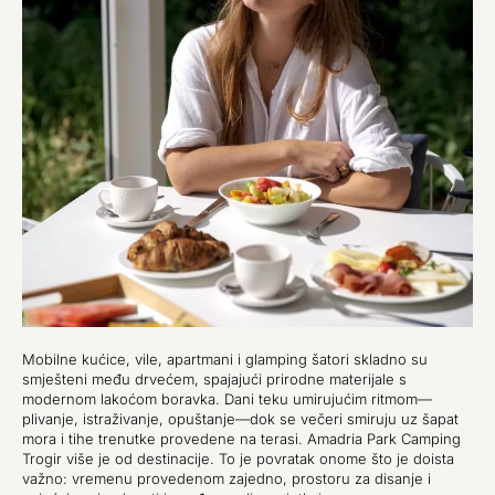
Mobilne kućice, vile, apartmani i glamping šatori skladno su
smješteni među drvećem, spajajući prirodne materijale s
modernom lakoćom boravka. Dani teku umirujućim ritmom—
plivanje, istraživanje, opuštanje—dok se večeri smiruju uz šapat
mora i tihe trenutke provedene na terasi. Amadria Park Camping
Trogir više je od destinacije. To je povratak onome što je doista
važno: vremenu provedenom zajedno, prostoru za disanje i