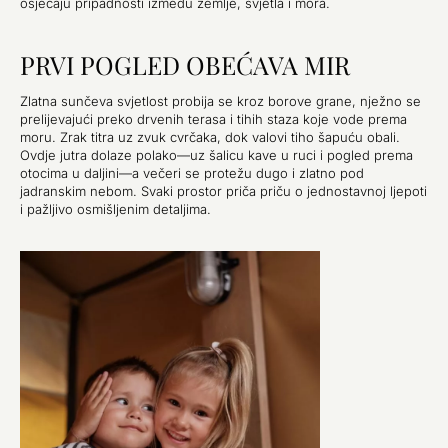
osjećaju pripadnosti između zemlje, svjetla i mora.
PRVI POGLED OBEĆAVA MIR
Zlatna sunčeva svjetlost probija se kroz borove grane, nježno se
prelijevajući preko drvenih terasa i tihih staza koje vode prema
moru. Zrak titra uz zvuk cvrčaka, dok valovi tiho šapuću obali.
Ovdje jutra dolaze polako—uz šalicu kave u ruci i pogled prema
otocima u daljini—a večeri se protežu dugo i zlatno pod
jadranskim nebom. Svaki prostor priča priču o jednostavnoj ljepoti
i pažljivo osmišljenim detaljima.