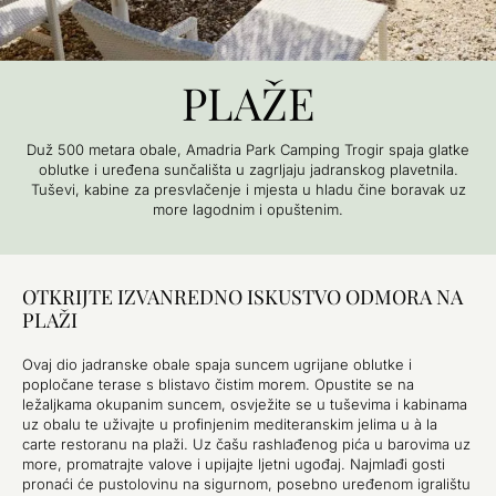
PLAŽE
Duž 500 metara obale, Amadria Park Camping Trogir spaja glatke
oblutke i uređena sunčališta u zagrljaju jadranskog plavetnila.
Tuševi, kabine za presvlačenje i mjesta u hladu čine boravak uz
more lagodnim i opuštenim.
OTKRIJTE IZVANREDNO ISKUSTVO ODMORA NA
PLAŽI
Ovaj dio jadranske obale spaja suncem ugrijane oblutke i
popločane terase s blistavo čistim morem. Opustite se na
ležaljkama okupanim suncem, osvježite se u tuševima i kabinama
uz obalu te uživajte u profinjenim mediteranskim jelima u à la
carte restoranu na plaži. Uz čašu rashlađenog pića u barovima uz
more, promatrajte valove i upijajte ljetni ugođaj. Najmlađi gosti
pronaći će pustolovinu na sigurnom, posebno uređenom igralištu