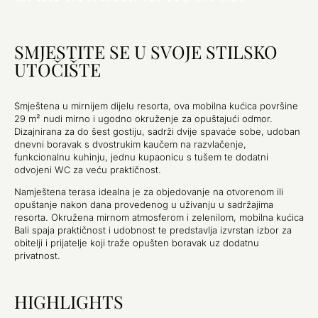
SMJESTITE SE U SVOJE STILSKO
UTOČIŠTE
Smještena u mirnijem dijelu resorta, ova mobilna kućica površine
29 m² nudi mirno i ugodno okruženje za opuštajući odmor.
Dizajnirana za do šest gostiju, sadrži dvije spavaće sobe, udoban
dnevni boravak s dvostrukim kaučem na razvlačenje,
funkcionalnu kuhinju, jednu kupaonicu s tušem te dodatni
odvojeni WC za veću praktičnost.
Namještena terasa idealna je za objedovanje na otvorenom ili
opuštanje nakon dana provedenog u uživanju u sadržajima
resorta. Okružena mirnom atmosferom i zelenilom, mobilna kućica
Bali spaja praktičnost i udobnost te predstavlja izvrstan izbor za
obitelji i prijatelje koji traže opušten boravak uz dodatnu
privatnost.
HIGHLIGHTS