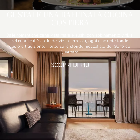
GUSTATE UNA RAFFINATA CUCINA
COSTIERA
Dalle romantiche cene vista mare e sushi con abbinamento vini, al
relax nei caffè e alle delizie in terrazza, ogni ambiente fonde
gusto e tradizione, il tutto sullo sfondo mozzafiato del Golfo del
Quarnaro.
SCOPRI DI PIÙ