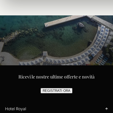
LASCIATEVI CULLARE DALLA
BEATITUDINE LUNGO LA COSTA
Ricevi le nostre ultime offerte e novità
PIÙ SUGGESTIVA DELL'ADRIATICO
REGISTRATI ORA
Hotel Royal