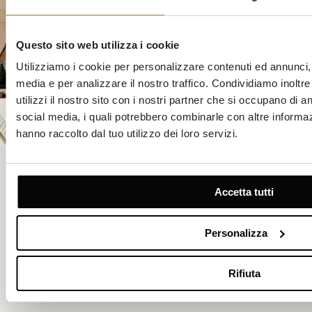
Questo sito web utilizza i cookie
Utilizziamo i cookie per personalizzare contenuti ed annunci, p
media e per analizzare il nostro traffico. Condividiamo inoltr
utilizzi il nostro sito con i nostri partner che si occupano di an
social media, i quali potrebbero combinarle con altre informaz
hanno raccolto dal tuo utilizzo dei loro servizi.
Milenij Choco World
Un atelier boutique che offre praline fatte a mano, pasticceria e
Accetta tutti
tavolette d'autore create da maestri cioccolatieri. L'ingresso è
libero: degustazioni, confezioni regalo e souvenir di cioccolato
attendono chiunque apprezzi i dettagli, il gusto e il lusso discreto
Personalizza
dell'artigianato dolciario.
SCOPRI DI PIÙ
Rifiuta