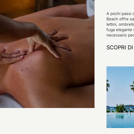
A pochi passi d
Beach offre sab
lettini, ombrel
fuga elegante e
necessario per 
SCOPRI DI