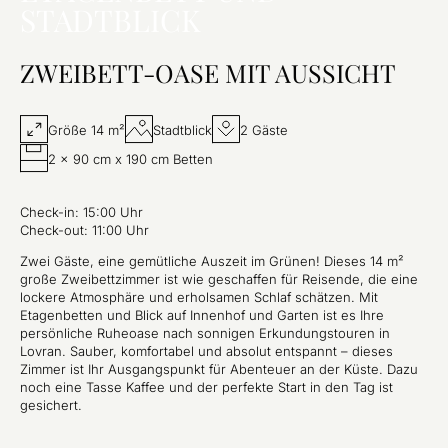
STADTBLICK
ZWEIBETT-OASE MIT AUSSICHT
Größe 14 m²
Stadtblick
2 Gäste
2 x 90 cm x 190 cm Betten
Check-in: 15:00 Uhr
Check-out: 11:00 Uhr
Zwei Gäste, eine gemütliche Auszeit im Grünen! Dieses 14 m²
große Zweibettzimmer ist wie geschaffen für Reisende, die eine
lockere Atmosphäre und erholsamen Schlaf schätzen. Mit
Etagenbetten und Blick auf Innenhof und Garten ist es Ihre
persönliche Ruheoase nach sonnigen Erkundungstouren in
Lovran. Sauber, komfortabel und absolut entspannt – dieses
Zimmer ist Ihr Ausgangspunkt für Abenteuer an der Küste. Dazu
noch eine Tasse Kaffee und der perfekte Start in den Tag ist
gesichert.