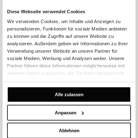
Diese Webseite verwendet Cookies
Wir verwenden Cookies, um Inhalte und Anzeigen zu
personalisieren, Funktionen für soziale Medien anbieten
zu können und die Zugriffe auf unsere Website zu
analysieren. Außerdem geben wir Informationen zu Ihrer
Verwendung unserer Website an unsere Partner für
Zweibettzimmer mit Etagenbett und Meerblick
soziale Medien, Werbung und Analysen weiter. Unsere
Partner führen diese Informationen möglicherweise mit
Größe 14 m²
Meerblick
2 Gäste
weiteren Daten zusammen, die Sie ihnen bereitgestellt
2 x 90 cm x 190 cm Betten
haben oder die sie im Rahmen Ihrer Nutzung der Dienste
gesammelt haben.
Ein Aufruf an alle Meerliebhaber! Dieses helle, 14 m² große
Alle zulassen
Zweibettzimmer für 2 Personen bietet einen epischen Meerblick
und gemütliche Etagenbetten – ideal, um den Küstenzauber von
Lovran auf sich wirken zu lassen.
Anpassen
ENTDECKEN
ANGEBOTE ZUM GENIESSEN
Ablehnen