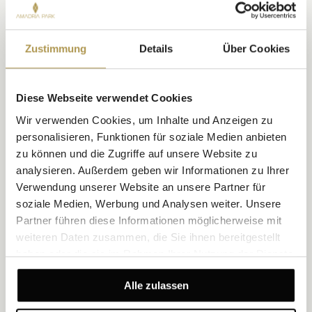
GEFALLEN
Zustimmung
Details
Über Cookies
Diese Webseite verwendet Cookies
Wir verwenden Cookies, um Inhalte und Anzeigen zu
personalisieren, Funktionen für soziale Medien anbieten
zu können und die Zugriffe auf unsere Website zu
analysieren. Außerdem geben wir Informationen zu Ihrer
Verwendung unserer Website an unsere Partner für
soziale Medien, Werbung und Analysen weiter. Unsere
Suite mit Meerblick und Balkon
Partner führen diese Informationen möglicherweise mit
weiteren Daten zusammen, die Sie ihnen bereitgestellt
Größe 44 m²
Meerblick
Bis zu 3 Personen
haben oder die sie im Rahmen Ihrer Nutzung der Dienste
19 m² Balkon
1 Kingsize-Bett + 1 Schlafsofa
gesammelt haben.
Alle zulassen
Erwachen Sie mit einem atemberaubenden Meerblick direkt von
Ihrem Bett aus. Diese elegante Suite verfügt über ein