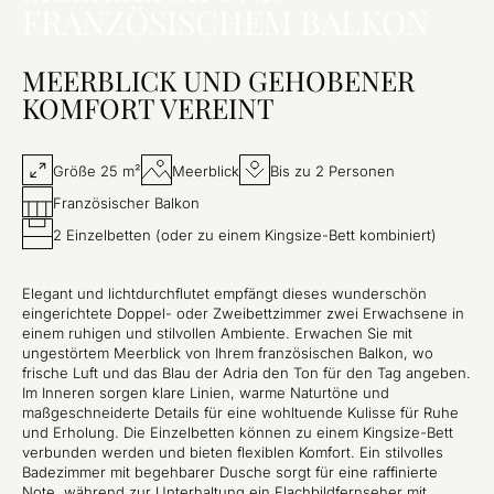
FRANZÖSISCHEM BALKON
MEERBLICK UND GEHOBENER
KOMFORT VEREINT
Größe 25 m²
Meerblick
Bis zu 2 Personen
Französischer Balkon
2 Einzelbetten (oder zu einem Kingsize-Bett kombiniert)
Elegant und lichtdurchflutet empfängt dieses wunderschön
eingerichtete Doppel- oder Zweibettzimmer zwei Erwachsene in
einem ruhigen und stilvollen Ambiente. Erwachen Sie mit
ungestörtem Meerblick von Ihrem französischen Balkon, wo
frische Luft und das Blau der Adria den Ton für den Tag angeben.
Im Inneren sorgen klare Linien, warme Naturtöne und
maßgeschneiderte Details für eine wohltuende Kulisse für Ruhe
und Erholung. Die Einzelbetten können zu einem Kingsize-Bett
verbunden werden und bieten flexiblen Komfort. Ein stilvolles
Badezimmer mit begehbarer Dusche sorgt für eine raffinierte
Note, während zur Unterhaltung ein Flachbildfernseher mit