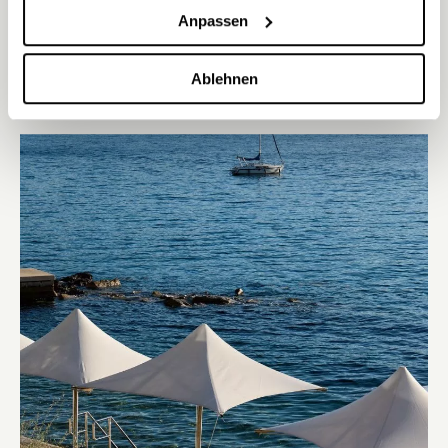
Schlafzimmer mit Kingsize-Bett, ein separates Wohnzimmer mit
Anpassen
Schlafsofa, ein geräumiges Badezimmer und einen privaten
Balkon – eine perfekte Kombination aus Raum, Stil und Ruhe.
ENTDECKEN
Ablehnen
ANGEBOTE ZUM GENIESSEN