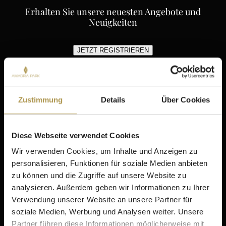
Erhalten Sie unsere neuesten Angebote und
Neuigkeiten
JETZT REGISTRIEREN
Hotel Continental
Zustimmung
Details
Über Cookies
Kontakt
Unterkunft
Angebote
Diese Webseite verwendet Cookies
Gastronomie
Wir verwenden Cookies, um Inhalte und Anzeigen zu
Tagungen & Veranstaltungen
personalisieren, Funktionen für soziale Medien anbieten
Aktivitäten
zu können und die Zugriffe auf unsere Website zu
Meine Reservierungen
analysieren. Außerdem geben wir Informationen zu Ihrer
Aufenthalt
Verwendung unserer Website an unsere Partner für
soziale Medien, Werbung und Analysen weiter. Unsere
Šibenik
Partner führen diese Informationen möglicherweise mit