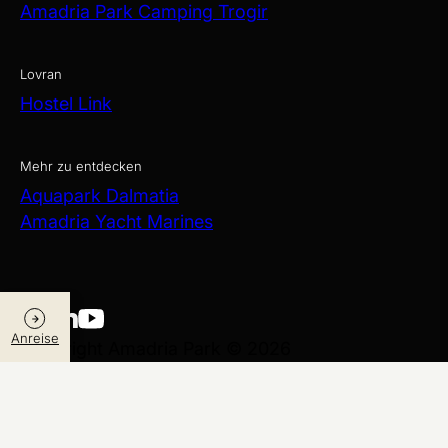
Amadria Park Camping Trogir
Lovran
Hostel Link
Mehr zu entdecken
Aquapark Dalmatia
Amadria Yacht Marines
Anreise
Copyright Amadria Park © 2026
Web Design
&
Web Development
by
Datenschutz- und Datensicherheitsrichtlinie