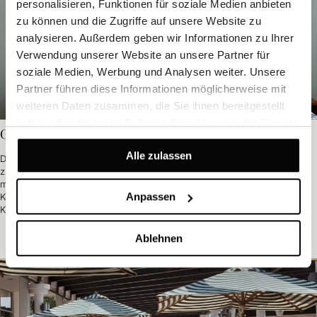
personalisieren, Funktionen für soziale Medien anbieten
zu können und die Zugriffe auf unsere Website zu
analysieren. Außerdem geben wir Informationen zu Ihrer
Verwendung unserer Website an unsere Partner für
soziale Medien, Werbung und Analysen weiter. Unsere
Partner führen diese Informationen möglicherweise mit
weiteren Daten zusammen, die Sie ihnen bereitgestellt
haben oder die sie im Rahmen Ihrer Nutzung der Dienste
Gehobener Komfort
gesammelt haben.
Alle zulassen
Das Hotel Niko mag offiziell 3 Sterne tragen, doch von den sorgfältig
zubereiteten Speisen bis hin zum durchdachten Design bietet es weit
mehr, als man auf den ersten Blick vermutet. Freuen Sie sich auf
Anpassen
Komfort, Stil und eine Gastfreundschaft, die sich nach einer höheren
Klasse anfühlt.
Ablehnen