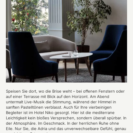
Speisen Sie dort, wo die Brise weht – bei offenen Fenstern oder
auf einer Terrasse mit Blick auf den Horizont. Am Abend
untermalt Live-Musik die Stimmung, während der Himmel in
sanften Pastelltönen verblasst. Auch für Ihre vierbeinigen
Begleiter ist im Hotel Niko gesorgt. Hier ist die mediterrane
Leichtigkeit kein bloßes Versprechen, sondern überall spürbar. In
der Atmosphäre. Im Geschmack. In der herrlichen Ruhe ohne
Eile. Nur Sie, die Adria und das unverwechselbare Gefühl, genau