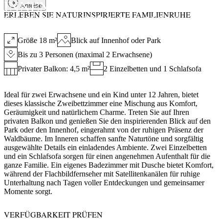
INNENHOF- ODER PARKBLICK
Anreise
ERLEBEN SIE NATURINSPIRIERTE FAMILIENRUHE
UND PRIVATEM BALKON
Größe 18 m²
Blick auf Innenhof oder Park
Bis zu 3 Personen (maximal 2 Erwachsene)
Privater Balkon: 4,5 m²
2 Einzelbetten und 1 Schlafsofa
Ideal für zwei Erwachsene und ein Kind unter 12 Jahren, bietet
dieses klassische Zweibettzimmer eine Mischung aus Komfort,
Geräumigkeit und natürlichem Charme. Treten Sie auf Ihren
privaten Balkon und genießen Sie den inspirierenden Blick auf den
Park oder den Innenhof, eingerahmt von der ruhigen Präsenz der
Waldbäume. Im Inneren schaffen sanfte Naturtöne und sorgfältig
ausgewählte Details ein einladendes Ambiente. Zwei Einzelbetten
und ein Schlafsofa sorgen für einen angenehmen Aufenthalt für die
ganze Familie. Ein eigenes Badezimmer mit Dusche bietet Komfort,
während der Flachbildfernseher mit Satellitenkanälen für ruhige
Unterhaltung nach Tagen voller Entdeckungen und gemeinsamer
Momente sorgt.
VERFÜGBARKEIT PRÜFEN