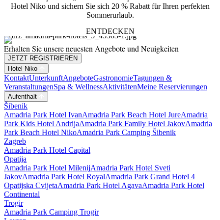
Hotel Niko und sichern Sie sich 20 % Rabatt für Ihren perfekten
Sommerurlaub.
ENTDECKEN
Erhalten Sie unsere neuesten Angebote und Neuigkeiten
JETZT REGISTRIEREN
Hotel Niko
Kontakt
Unterkunft
Angebote
Gastronomie
Tagungen &
Veranstaltungen
Spa & Wellness
Aktivitäten
Meine Reservierungen
Aufenthalt
Šibenik
Amadria Park Hotel Ivan
Amadria Park Beach Hotel Jure
Amadria
Park Kids Hotel Andrija
Amadria Park Family Hotel Jakov
Amadria
Park Beach Hotel Niko
Amadria Park Camping Šibenik
Zagreb
Amadria Park Hotel Capital
Opatija
Amadria Park Hotel Milenij
Amadria Park Hotel Sveti
Jakov
Amadria Park Hotel Royal
Amadria Park Grand Hotel 4
Opatijska Cvijeta
Amadria Park Hotel Agava
Amadria Park Hotel
Continental
Trogir
Amadria Park Camping Trogir