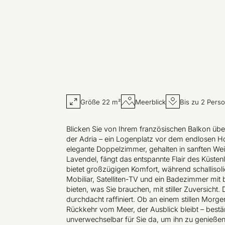
Größe 22 m²
Meerblick
Bis zu 2 Pers
Blicken Sie von Ihrem französischen Balkon üb
der Adria – ein Logenplatz vor dem endlosen Ho
elegante Doppelzimmer, gehalten in sanften W
Lavendel, fängt das entspannte Flair des Küstenl
bietet großzügigen Komfort, während schallisol
Mobiliar, Satelliten-TV und ein Badezimmer mit
bieten, was Sie brauchen, mit stiller Zuversicht.
durchdacht raffiniert. Ob an einem stillen Morg
Rückkehr vom Meer, der Ausblick bleibt – bestän
unverwechselbar für Sie da, um ihn zu genießen.