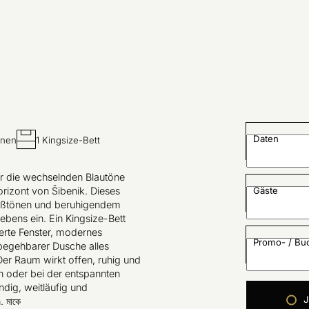
Daten
onen
1 Kingsize-Bett
er die wechselnden Blautöne
rizont von Šibenik. Dieses
Gäste
eißtönen und beruhigendem
ebens ein. Ein Kingsize-Bett
ierte Fenster, modernes
Promo- / B
 begehbarer Dusche alles
 Der Raum wirkt offen, ruhig und
en oder bei der entspannten
dig, weitläufig und
 মাকে