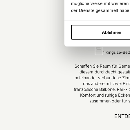
möglicherweise mit weiteren
der Dienste gesammelt habe
Größe 44 m²
Blick a
Ablehnen
Bis zu 4 Persone
1 Kingsize-Bet
Schaffen Sie Raum für Gemei
diesem durchdacht gestalt
miteinander verbundene Zimme
das andere mit zwei Einz
französische Balkone, Park- 
Komfort und ruhige Ecken
zusammen oder für s
ENTD