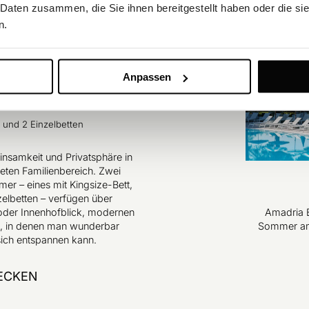
 Daten zusammen, die Sie ihnen bereitgestellt haben oder die s
n.
uf den Innenhof oder den Park
Anpassen
n (max. 2 Erwachsene)
t und 2 Einzelbetten
nsamkeit und Privatsphäre in
eten Familienbereich. Zwei
r – eines mit Kingsize-Bett,
elbetten – verfügen über
oder Innenhofblick, modernen
Amadria B
, in denen man wunderbar
Sommer am
ich entspannen kann.
ECKEN