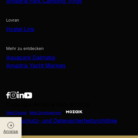
Amadria Park Camping Trogir
Lovran
Hostel Link
Mehr zu entdecken
Aquapark Dalmatia
Amadria Yacht Marines
Copyright Amadria Park © 2026
Web Design
&
Web Development
by
Datenschutz- und Datensicherheitsrichtlinie
Anreise