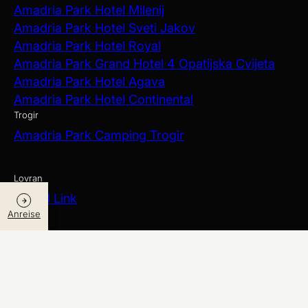
Amadria Park Hotel Milenij
Amadria Park Hotel Sveti Jakov
Amadria Park Hotel Royal
Amadria Park Grand Hotel 4 Opatijska Cvijeta
Amadria Park Hotel Agava
Amadria Park Hotel Continental
Trogir
Amadria Park Camping Trogir
Lovran
Hostel Link
Anreise
Mehr zu entdecken
Aquapark Dalmatia
Amadria Yacht Marines