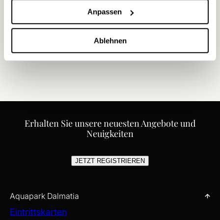
AQUA SPLASH ADVENTURE
Anpassen
Aqua Splash Adventure im Andrija – ein Sommer voller Spiel,
Lachen und Wasserspaß.
Ablehnen
ENTDECKEN
Erhalten Sie unsere neuesten Angebote und
Neuigkeiten
JETZT REGISTRIEREN
Aquapark Dalmatia
Eintrittskarten