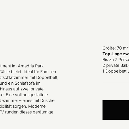
Größe: 70 m²
Top-Lage zw
Bis zu 7 Pers
2 private Bal
artment im Amadria Park
1 Doppelbett 
äste bietet. Ideal für Familien
ptschlafzimmer mit Doppelbett,
und ein Schlafsofa im
hinaus auf zwei private
e. Eine voll ausgestattete
dezimmer – eines mit Dusche
ibilität sorgen. Moderne
J
TV runden dieses geräumige