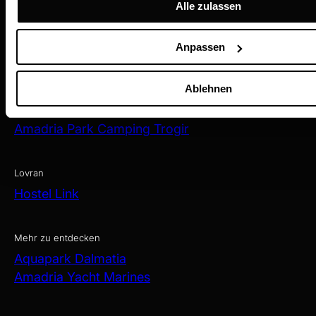
Amadria Park Hotel Milenij
Alle zulassen
Amadria Park Hotel Sveti Jakov
Amadria Park Hotel Royal
Anpassen
Amadria Park Grand Hotel 4 Opatijska Cvijeta
Amadria Park Hotel Agava
Ablehnen
Amadria Park Hotel Continental
Trogir
Amadria Park Camping Trogir
Lovran
Hostel Link
Mehr zu entdecken
Aquapark Dalmatia
Amadria Yacht Marines