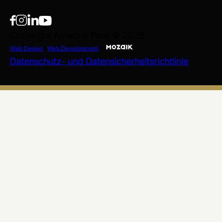
Copyright Amadria Park © 2026
Web Design
&
Web Development
by
Datenschutz- und Datensicherheitsrichtlinie