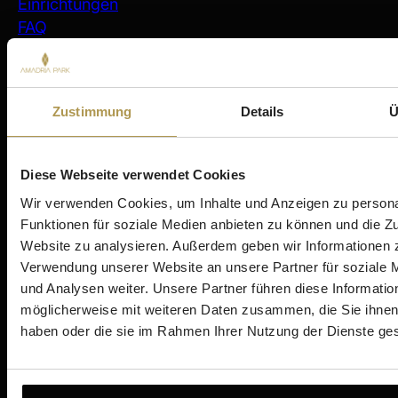
Einrichtungen
FAQ
Virtuelle Tour
Unternehmensinformationen
Aufenthalt
Zustimmung
Details
Ü
Šibenik
Amadria Park Hotel Ivan
Diese Webseite verwendet Cookies
Amadria Park Beach Hotel Jure
Amadria Park Kids Hotel Andrija
Wir verwenden Cookies, um Inhalte und Anzeigen zu persona
Amadria Park Family Hotel Jakov
Funktionen für soziale Medien anbieten zu können und die Zu
Website zu analysieren. Außerdem geben wir Informationen z
Amadria Park Beach Hotel Niko
Verwendung unserer Website an unsere Partner für soziale
Amadria Park Camping Šibenik
und Analysen weiter. Unsere Partner führen diese Informatio
möglicherweise mit weiteren Daten zusammen, die Sie ihnen 
Zagreb
haben oder die sie im Rahmen Ihrer Nutzung der Dienste g
Amadria Park Hotel Capital
Opatija