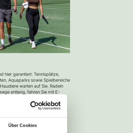
d hier garantiert: Tennisplätze,
tten, Aquaparks sowie Spielbereiche
 Haustiere warten auf Sie. Radeln
wege entlang, fahren Sie mit E-
 wandern Sie auf der Napoleon-
zum Hügel Vlaška, wo Sie ein
r Blick auf die Inselwelt erwartet.
N
Über Cookies