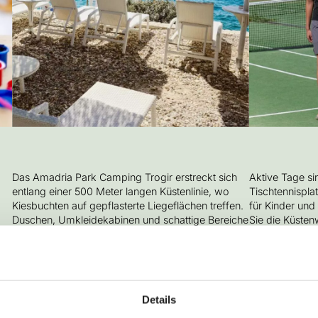
Das Amadria Park Camping Trogir erstreckt sich
Aktive Tage sin
entlang einer 500 Meter langen Küstenlinie, wo
Tischtennispla
Kiesbuchten auf gepflasterte Liegeflächen treffen.
für Kinder und
Duschen, Umkleidekabinen und schattige Bereiche
Sie die Küsten
sorgen für unbeschwerte Strandtage. Genießen
Scootern oder
Sie frische Gerichte im Strandrestaurant, kühle
Straße hinauf 
Getränke an den lebhaften Bars, lassen Sie die
atemberaubende
d
Kinder auf dem Spielplatz toben oder
unternehmen Sie zur Abwechslung eine
ENTDECKE
rn
Details
malerische Bootsfahrt direkt in die UNESCO-