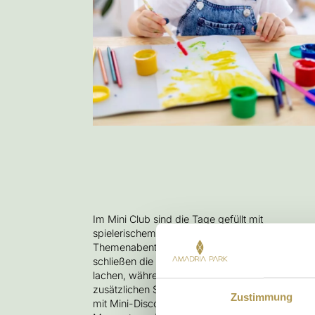
Im Mini Club sind die Tage gefüllt mit
spielerischem Lernen und spannenden
Themenabenteuern. Bei kreativen Aktivitäten
schließen die Kinder Freundschaften, tanzen un
lachen, während sichere Spielplätze für
zusätzlichen Spaß sorgen. Die Abende begeiste
Zustimmung
mit Mini-Disco, Musik und gemeinsamen