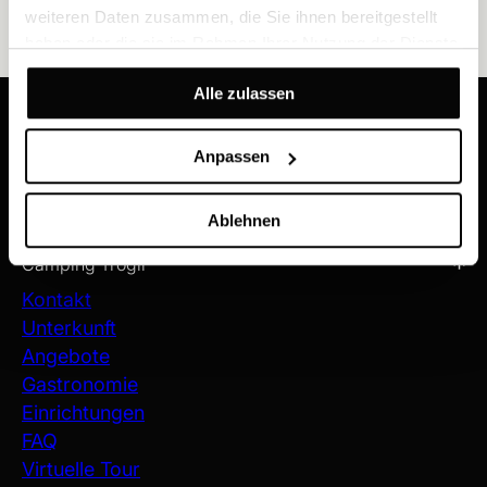
weiteren Daten zusammen, die Sie ihnen bereitgestellt
haben oder die sie im Rahmen Ihrer Nutzung der Dienste
gesammelt haben.
Alle zulassen
Receive our latest offers and news updates
Anpassen
REGISTER NOW
Ablehnen
Camping Trogir
Kontakt
Unterkunft
Angebote
Gastronomie
Einrichtungen
FAQ
Virtuelle Tour