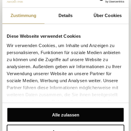
MERKMALE
Insgesamt 96 Zimmer | 3 Suiten (60 – 64 m²) | 6 Suiten (40 m²) |
Zustimmung
Details
Über Cookies
87 Deluxe- & Superior-Zimmer (22 – 28 m²)
EINRICHTUNGEN
Diese Webseite verwendet Cookies
Zwei Tagungssäle
Fine-Dining Restaurant Argonauti
Wir verwenden Cookies, um Inhalte und Anzeigen zu
Piano Bar Madonnina
personalisieren, Funktionen für soziale Medien anbieten
Caffè Wagner & Terrasse
Royal Spa
zu können und die Zugriffe auf unsere Website zu
analysieren. Außerdem geben wir Informationen zu Ihrer
Verwendung unserer Website an unsere Partner für
soziale Medien, Werbung und Analysen weiter. Unsere
Partner führen diese Informationen möglicherweise mit
weiteren Daten zusammen, die Sie ihnen bereitgestellt
haben oder die sie im Rahmen Ihrer Nutzung der Dienste
gesammelt haben.
Alle zulassen