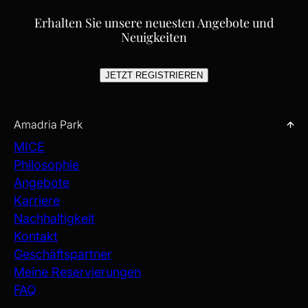
EINE WELT VOLLER MICE-
MÖGLICHKEITEN
Erhalten Sie unsere neuesten Angebote und
Neuigkeiten
Veranstalten Sie Ihr Event dort, wo sich Ideen frei entfalten
können – in lichtdurchfluteten Sälen, auf Gartenterrassen und an
der Adriaküste. Mit flexiblen Räumlichkeiten in Šibenik, Opatija
JETZT REGISTRIEREN
und Zagreb unterstützen wir jedes Format, von konzentrierten
Meetings bis hin zu groß angelegten Feiern. Unsere Teams
arbeiten mit Präzision und Sorgfalt, damit Sie souverän führen
können.
Amadria Park
MICE
MICE ENTDECKEN
Philosophie
Angebote
Karriere
Nachhaltigkeit
Kontakt
Geschäftspartner
Meine Reservierungen
FAQ