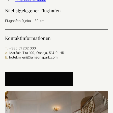
Nächstgelegener Flughafen
Flughafen Rijeka – 39 km
Kontaktinformationen
T.
+385 51 202 000
A.
Maršala Tita 109, Opatija, 51410, HR
E.
hotel.milenij@amadriapark.com
HIER BEGINNT DIE EWIGKEIT