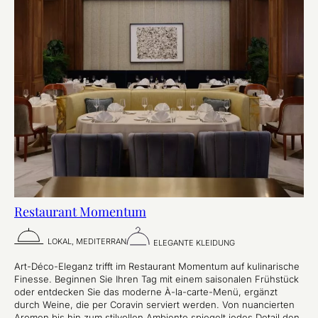
Restaurant Momentum
LOKAL, MEDITERRAN
ELEGANTE KLEIDUNG
Art-Déco-Eleganz trifft im Restaurant Momentum auf kulinarische
Finesse. Beginnen Sie Ihren Tag mit einem saisonalen Frühstück
oder entdecken Sie das moderne À-la-carte-Menü, ergänzt
durch Weine, die per Coravin serviert werden. Von nuancierten
Aromen bis hin zum stilvollen Ambiente spiegelt jedes Detail den