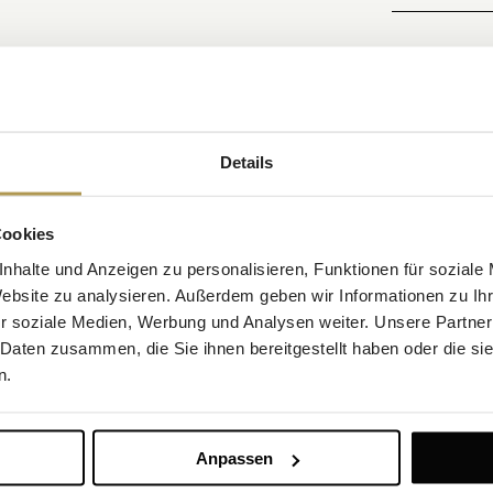
e
BOOK 
Ihres Aufenthalts
nklusive kostenloser Nutzung
t in Museen, Galerien und den
Details
ch Verfügbarkeit)
Cookies
nhalte und Anzeigen zu personalisieren, Funktionen für soziale
Website zu analysieren. Außerdem geben wir Informationen zu I
r soziale Medien, Werbung und Analysen weiter. Unsere Partner
 Daten zusammen, die Sie ihnen bereitgestellt haben oder die s
n.
Anpassen