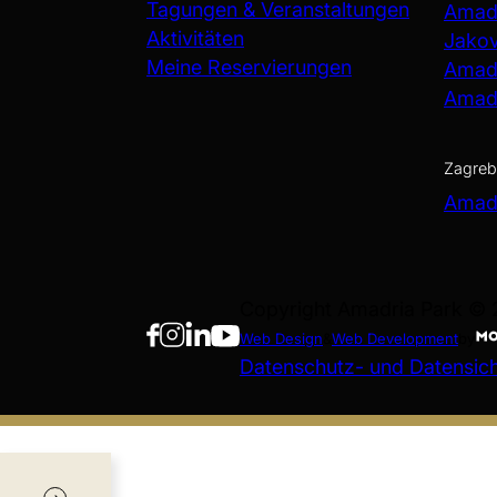
Tagungen & Veranstaltungen
Amadr
Aktivitäten
Jako
Meine Reservierungen
Amadr
Amadr
Zagreb
Amadr
Copyright Amadria Park ©
Web Design
&
Web Development
by
Datenschutz- und Datensiche