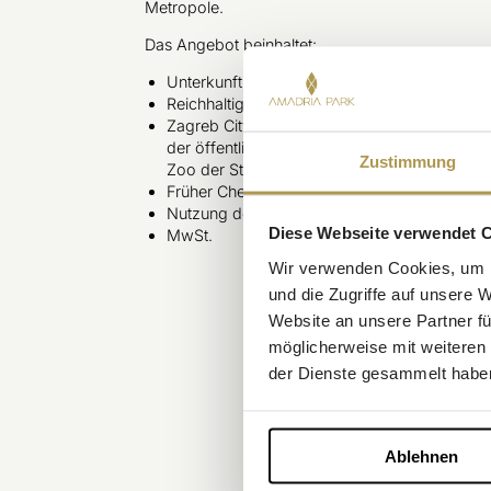
Metropole.
Das Angebot beinhaltet:
Unterkunft in der gewählten Zimmerkategori
Reichhaltiges Frühstücksbuffet an jedem Tag 
Zagreb City Card (24 Stunden) pro Person, i
der öffentlichen Verkehrsmittel sowie Eintrit
Zustimmung
Zoo der Stadt Zagreb
Früher Check-in und später Check-out (je na
Nutzung des Fitnesscenters
Diese Webseite verwendet 
MwSt.
Wir verwenden Cookies, um I
und die Zugriffe auf unsere 
Website an unsere Partner fü
möglicherweise mit weiteren
der Dienste gesammelt habe
Ablehnen