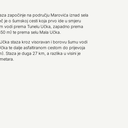
 staza započinje na području Marovića iznad sela
ječ je o šumskoj cesti koja prvo ide u smjeru
atim vodi prema Tunelu Učka, zapadno prema
850 m) te prema selu Mala Učka.
Učka staza kroz visoravan i borovu šumu vodi
Učka te dalje asfaltiranom cestom do prijevoja
. Staza je duga 27 km, a razlika u visini je
 metara.