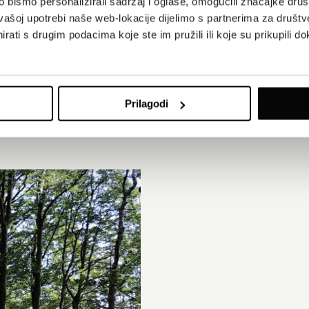
bismo personalizirali sadržaj i oglase, omogućili značajke društv
vašoj upotrebi naše web-lokacije dijelimo s partnerima za društv
rati s drugim podacima koje ste im pružili ili koje su prikupili do
ešteno na 995 metara nadmorske visine, najviše je ruralno naselje u I
vornu seosku arhitekturu, a bilo je poznato po proizvodnji ovčjeg sir
 nalazi samo jedna obitelj koja uzgaja ovce, a selo uglavnom posje
Prilagodi
ti i planinari.