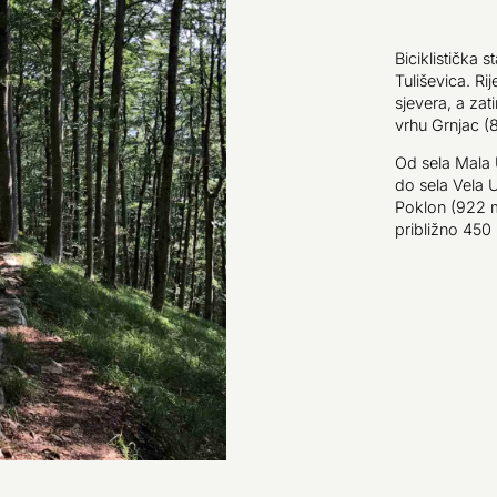
Biciklistička
Tuliševica. Ri
sjevera, a z
vrhu Grnjac (
Od sela Mala 
do sela Vela 
Poklon (922 m)
približno 450