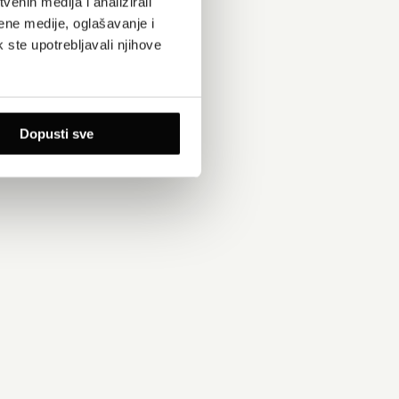
enih medija i analizirali
ene medije, oglašavanje i
k ste upotrebljavali njihove
stri. Do danas
a.
ćuju
Dopusti sve