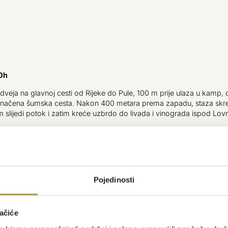
30h
veja na glavnoj cesti od Rijeke do Pule, 100 m prije ulaza u kamp, ​
načena šumska cesta. Nakon 400 metara prema zapadu, staza skreć
 slijedi potok i zatim kreće uzbrdo do livada i vinograda ispod Lov
 staza se strmo penje uzbrdo do označene rute koja vodi od Laza 
ulijevo, lagano se uspinjući na jugo-jugozapad kroz šumu do Babin
 nastavlja se livadama i kraškim terenom, prelazeći potok i ﬁ šumu
m cestom za selo Mala Učka.
lazi se označena staza koja vodi desno i potom naglo uzbrdo do g
Pojedinosti
jedeći greben do sedla i do oznake koja vodi oštro uzbrdo do vrha Vo
ačiće