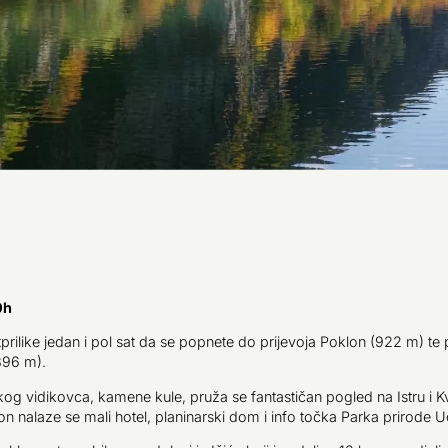
0h
tprilike jedan i pol sat da se popnete do prijevoja Poklon (922 m) t
396 m).
g vidikovca, kamene kule, pruža se fantastičan pogled na Istru i K
on nalaze se mali hotel, planinarski dom i info točka Parka prirode U