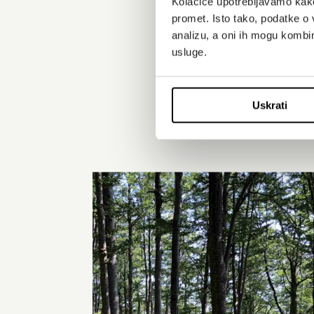
Kolačiće upotrebljavamo kako 
promet. Isto tako, podatke o 
analizu, a oni ih mogu kombini
usluge.
Ovo selo, smj
je zadržalo iz
Danas se tamo
Uskrati
vikendaši, turis