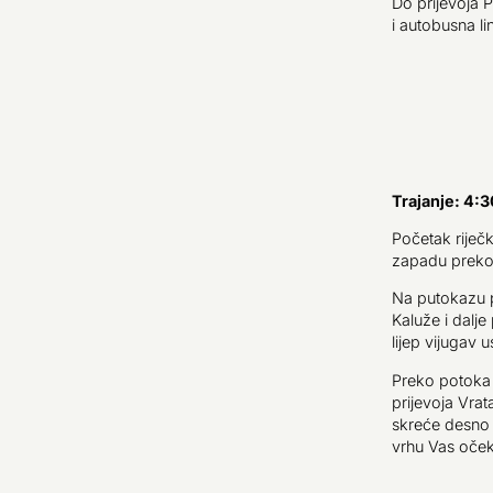
Do prijevoja 
i autobusna li
Trajanje: 4:
Početak riječ
zapadu preko 
Na putokazu p
Kaluže i dalje
lijep vijugav
Preko potoka 
prijevoja Vrat
skreće desno 
vrhu Vas oček