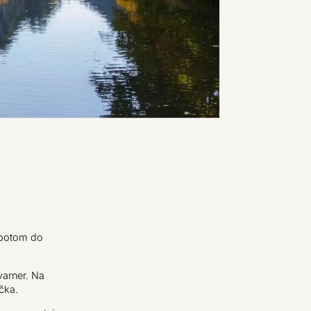
e potom do
varner. Na
čka.