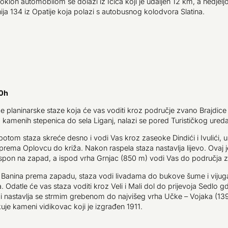
Poklon automobilom se dolazi iz Ičića koji je udaljen 12 km, a nedje
nija 134 iz Opatije koja polazi s autobusnog kolodvora Slatina.
30h
ke planinarske staze koja će vas voditi kroz područje zvano Brajdice
kamenih stepenica do sela Liganj, nalazi se pored Turističkog ured
otom staza skreće desno i vodi Vas kroz zaseoke Dindići i Ivulići, u
 prema Oplovcu do križa. Nakon raspela staza nastavlja lijevo. Ovaj j
 uspon na zapad, a ispod vrha Grnjac (850 m) vodi Vas do područja 
Banina prema zapadu, staza vodi livadama do bukove šume i vijuga
a. Odatle će vas staza voditi kroz Veli i Mali dol do prijevoja Sedlo g
i nastavlja se strmim grebenom do najvišeg vrha Učke – Vojaka (13
uje kameni vidikovac koji je izgrađen 1911.