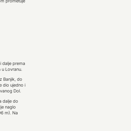
ljom prometuje
 i dalje prema
a u Lovranu.
z Banjik, do
e dio ujedno i
zvanog Dol.
 dalje do
dje naglo
96 m). Na