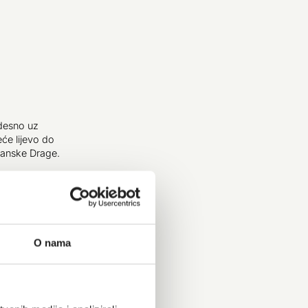
​desno uz
e lijevo do
ranske Drage.
do Male Učke.
og groba. Od
, vodeći
rebena ispod
O nama
jak.