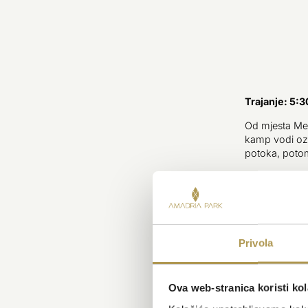
Trajanje: 5:
Od mjesta Med
kamp vodi oz
potoka, potom
Iza ovog sela
Staza skreće 
Babinog groba
neasfaltirano
Usred sela na
Privola
prijevoja, sli
Ova web-stranica koristi kol