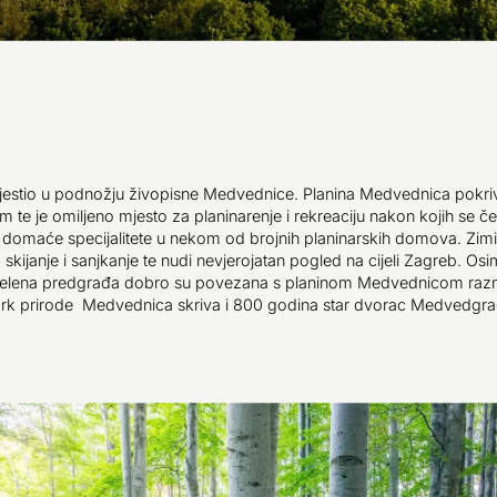
estio u podnožju živopisne Medvednice. Planina Medvednica pokri
te je omiljeno mjesto za planinarenje i rekreaciju nakon kojih se če
domaće specijalitete u nekom od brojnih planinarskih domova. Zimi
skijanje i sanjkanje te nudi nevjerojatan pogled na cijeli Zagreb. Osi
elena predgrađa dobro su povezana s planinom Medvednicom raz
rk prirode Medvednica skriva i 800 godina star dvorac Medvedgra