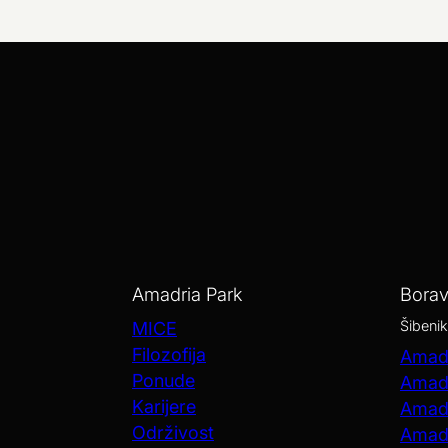
Amadria Park
Bora
Šibenik
MICE
Filozofija
Amadr
Ponude
Amadr
Karijere
Amadr
Održivost
Amadr