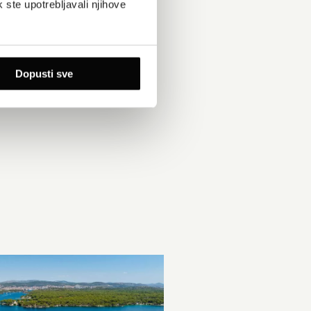
k ste upotrebljavali njihove
Dopusti sve