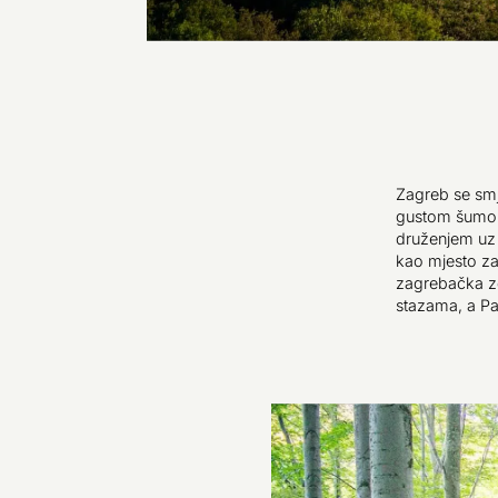
Zagreb se smj
gustom šumom 
druženjem uz 
kao mjesto za 
zagrebačka z
stazama, a Pa