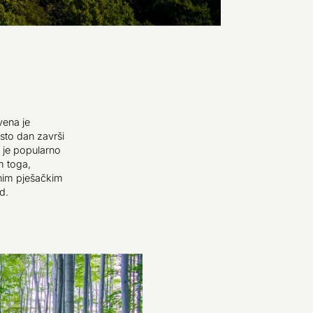
vena je
sto dan završi
 je popularno
m toga,
nim pješačkim
d.