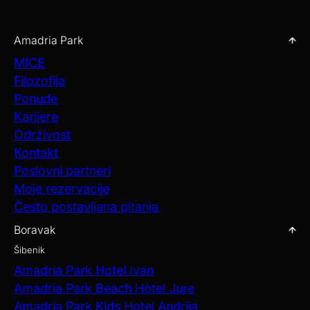
svečanih trenutaka, povezanih u skladnu cjelinu od dolaska
gostiju do završne zdravice.
Amadria Park
SAZNAJTE VIŠE O NAŠIM DVORANAMA ZA
VJENČANJA
MICE
Filozofija
Ponude
Karijere
Održivost
Kontakt
Poslovni partneri
Moje rezervacije
Često postavljana pitanja
Boravak
Šibenik
Amadria Park Hotel Ivan
Amadria Park Beach Hotel Jure
Amadria Park Kids Hotel Andrija