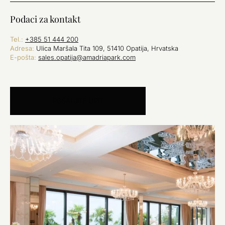
Podaci za kontakt
Tel.:
+385 51 444 200
Adresa:
Ulica Maršala Tita 109, 51410 Opatija, Hrvatska
E-pošta:
sales.opatija@amadriapark.com
POŠALJITE UPIT