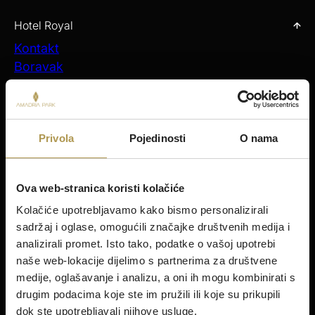
Hotel Royal
Kontakt
Boravak
Ponude
Gastronomija
Sastanci i događanja
Privola
Pojedinosti
O nama
Aktivnosti
Moje rezervacije
Boravak
Ova web-stranica koristi kolačiće
Šibenik
Kolačiće upotrebljavamo kako bismo personalizirali
Amadria Park Hotel Ivan
sadržaj i oglase, omogućili značajke društvenih medija i
Amadria Park Beach Hotel Jure
analizirali promet. Isto tako, podatke o vašoj upotrebi
Amadria Park Kids Hotel Andrija
naše web-lokacije dijelimo s partnerima za društvene
Amadria Park Family Hotel Jakov
medije, oglašavanje i analizu, a oni ih mogu kombinirati s
Amadria Park Beach Hotel Niko
drugim podacima koje ste im pružili ili koje su prikupili
dok ste upotrebljavali njihove usluge.
Amadria Park Camping Šibenik