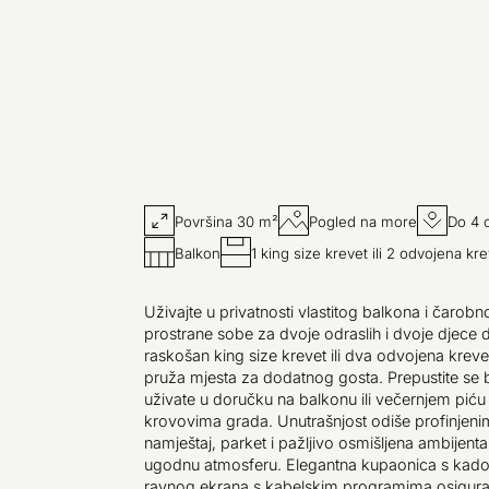
Površina 30 m²
Pogled na more
Do 4 
Balkon
1 king size krevet ili 2 odvojena kr
Uživajte u privatnosti vlastitog balkona i čaro
prostrane sobe za dvoje odraslih i dvoje djece 
raskošan king size krevet ili dva odvojena krev
pruža mjesta za dodatnog gosta. Prepustite se 
uživate u doručku na balkonu ili večernjem pić
krovovima grada. Unutrašnjost odiše profinjen
namještaj, parket i pažljivo osmišljena ambijenta
ugodnu atmosferu. Elegantna kupaonica s kadom 
ravnog ekrana s kabelskim programima osigurav