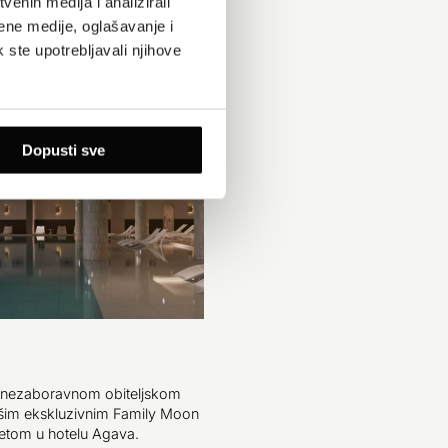
enih medija i analizirali
ene medije, oglašavanje i
k ste upotrebljavali njihove
Dopusti sve
u nezaboravnom obiteljskom
šim ekskluzivnim Family Moon
etom u hotelu Agava.