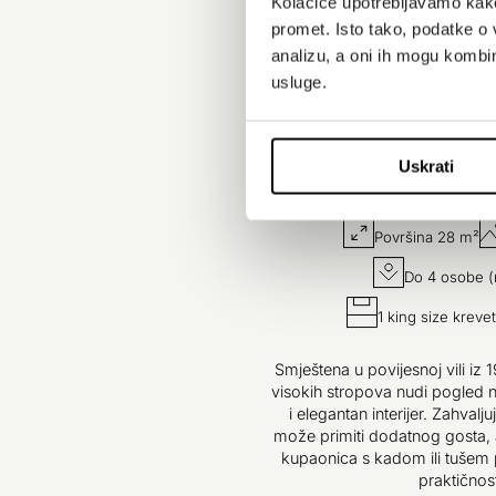
Kolačiće upotrebljavamo kako 
promet. Isto tako, podatke o 
analizu, a oni ih mogu kombini
usluge.
Uskrati
Površina 28 m²
Do 4 osobe (n
1 king size krevet
Smještena u povijesnoj vili iz 
visokih stropova nudi pogled 
i elegantan interijer. Zahvalj
može primiti dodatnog gosta, 
kupaonica s kadom ili tušem 
praktičnost