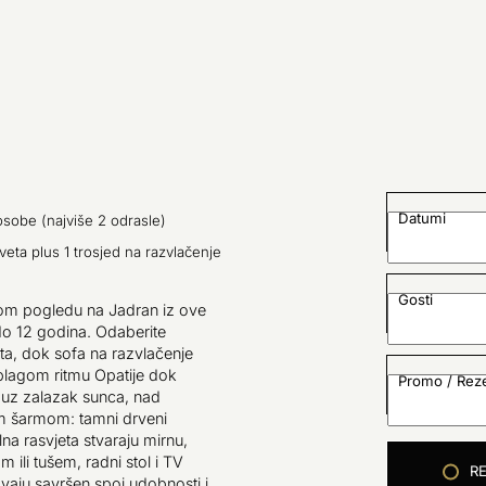
Datumi
osobe (najviše 2 odrasle)
eveta plus 1 trosjed na razvlačenje
Gosti
bnom pogledu na Jadran iz ove
do 12 godina. Odaberite
eta, dok sofa na razvlačenje
blagom ritmu Opatije dok
Promo / Reze
u uz zalazak sunca, nad
im šarmom: tamni drveni
lna rasvjeta stvaraju mirnu,
ili tušem, radni stol i TV
R
aju savršen spoj udobnosti i