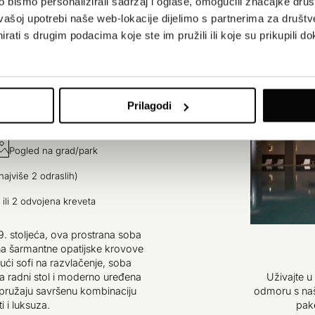
bismo personalizirali sadržaj i oglase, omogućili značajke društv
vašoj upotrebi naše web-lokacije dijelimo s partnerima za društv
rati s drugim podacima koje ste im pružili ili koje su prikupili do
Prilagodi
Pogled na grad/park
ajviše 2 odraslih)
 ili 2 odvojena kreveta
19. stoljeća, ova prostrana soba
na šarmantne opatijske krovove
ujući sofi na razvlačenje, soba
a radni stol i moderno uređena
Uživajte 
pružaju savršenu kombinaciju
odmoru s na
i i luksuza.
pak