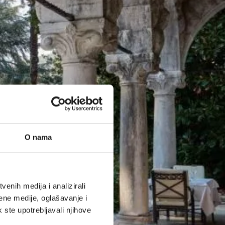
O nama
enih medija i analizirali
ene medije, oglašavanje i
k ste upotrebljavali njihove