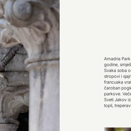
Amadria Park 
godine, smješ
Svaka soba op
stropovi i sja
francuska vrat
čaroban pogle
parkove. Več
Sveti Jakov i
topli, treperavi