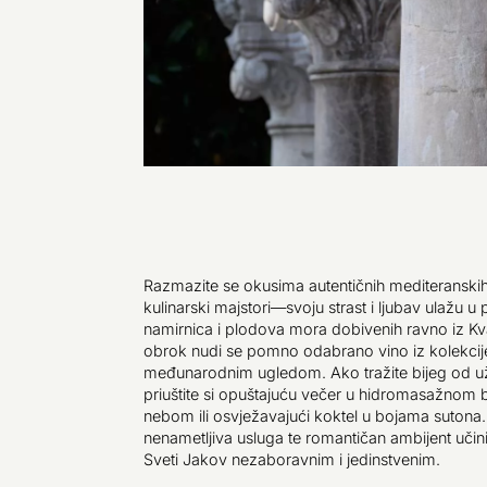
Razmazite se okusima autentičnih mediteranskih d
kulinarski majstori—svoju strast i ljubav ulažu u 
namirnica i plodova mora dobivenih ravno iz Kv
obrok nudi se pomno odabrano vino iz kolekcije
međunarodnim ugledom. Ako tražite bijeg od 
priuštite si opuštajuću večer u hidromasažnom
nebom ili osvježavajući koktel u bojama sutona. 
nenametljiva usluga te romantičan ambijent učin
Sveti Jakov nezaboravnim i jedinstvenim.