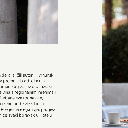
elicija, čiji autori— vrhunski
pripremu jela od lokalnih
arnerskog zaljeva. Uz svaki
 vina s regionalnim imenima i
užurbane svakodnevice,
 bazenu pod zvjezdanim
Povijesna elegancija, pažljiva i
it će svaki boravak u Hotelu