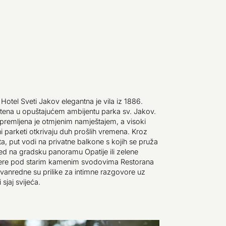
Hotel Sveti Jakov elegantna je vila iz 1886.
tena u opuštajućem ambijentu parka sv. Jakov.
remljena je otmjenim namještajem, a visoki
jni parketi otkrivaju duh prošlih vremena. Kroz
a, put vodi na privatne balkone s kojih se pruža
d na gradsku panoramu Opatije ili zelene
ere pod starim kamenim svodovima Restorana
zvanredne su prilike za intimne razgovore uz
 sjaj svijeća.