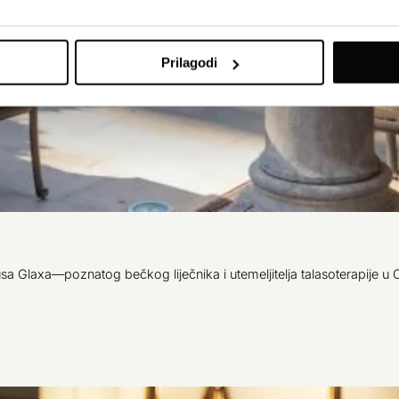
Prilagodi
a Glaxa—poznatog bečkog liječnika i utemeljitelja talasoterapije u O