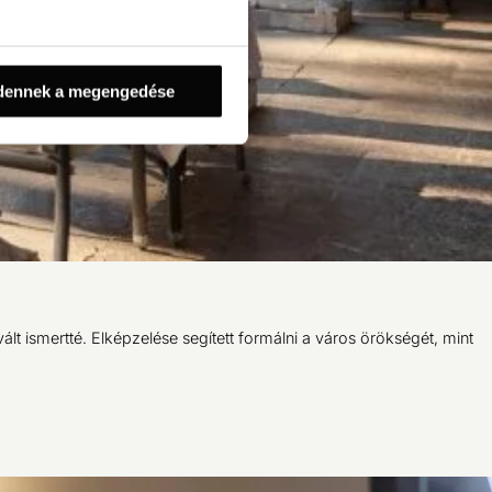
dennek a megengedése
ált ismertté. Elképzelése segített formálni a város örökségét, mint