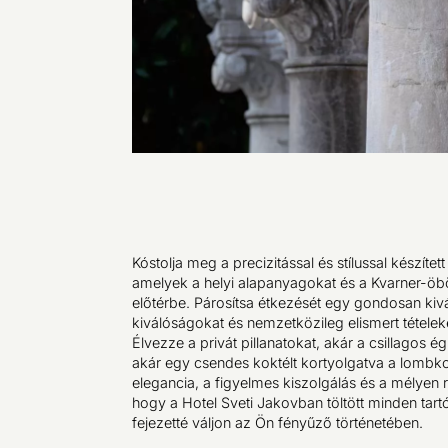
Kóstolja meg a precizitással és stílussal készítet
amelyek a helyi alapanyagokat és a Kvarner-öböl
előtérbe. Párosítsa étkezését egy gondosan kivál
kiválóságokat és nemzetközileg elismert tételeke
Élvezze a privát pillanatokat, akár a csillagos ég
akár egy csendes koktélt kortyolgatva a lombkor
elegancia, a figyelmes kiszolgálás és a mélyen 
hogy a Hotel Sveti Jakovban töltött minden tart
fejezetté váljon az Ön fényűző történetében.