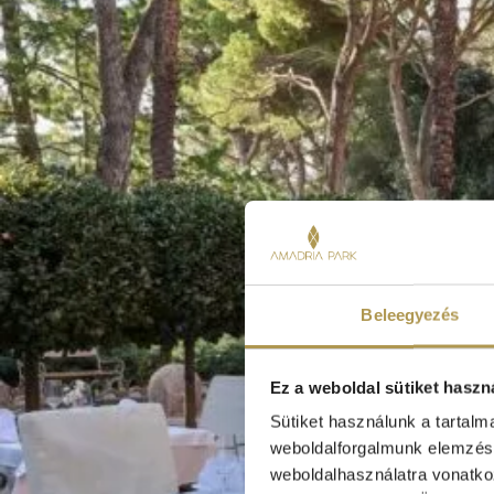
Beleegyezés
Ez a weboldal sütiket haszn
Sütiket használunk a tartal
weboldalforgalmunk elemzésé
weboldalhasználatra vonatko