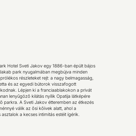
rk Hotel Sveti Jakov egy 1886-ban épült bájos
nt Jakab park nyugalmában megbújva minden
prólékos részleteket rejt: a nagy belmagasság,
etta és az egyedi bútorok visszafogott
kodnak. Lépjen ki a franciaablakokon a privát
nan lenyűgöző kilátás nyílik Opatija látképére
lő parkra. A Sveti Jakov étteremben az étkezés
énnyé válik az ősi kőívek alatt, ahol a
asztalok a kecses intimitás estéit ígérik.