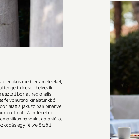
t autentikus mediterrán ételeket,
 tengeri kincseit helyezik
asztott borral, regionális
t felvonultató kínálatunkból.
bolt alatt a jakuzziban pihenve,
onák fölött. A történelmi
romantikus hangulat garantálja,
ózkodás egy féltve őrzött