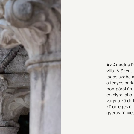
Az Amadria Pa
villa. A Sze
tágas szoba a
a fényes park
pompáról árul
erkélyre, ahon
vagy a zöldel
különleges élm
gyertyafényes 