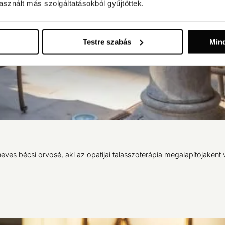
sznált más szolgáltatásokból gyűjtöttek.
Testre szabás
Min
eves bécsi orvosé, aki az opatijai talasszoterápia megalapítójaként v