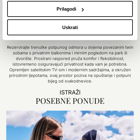
Povezane twin sobe pogled dvorište/park
Prilagodi
Površina 36 m²
Pogled na dvorište ili park
Do 4 osobe
2 privatna balkona: 2×4,5 m²
Uskrati
2 odvojena kreveta
Rezervirajte trenutke potpunog odmora u dvjema povezanim twin
sobama s privatnim balkonima i mirnim pogledom na park ili
dvorište. Prostrani raspored pruža komfor i fleksibilnost,
istovremeno osiguravajući privatnost kada vam je potrebna.
Opremljen satelitskim TV-om i modernim sadržajima, a okružen
prirodnim ljepotama, ovaj prostor poziva na opuštanje i potpuni
bijeg od svakodnevice.
ISTRAŽI
POSEBNE PONUDE