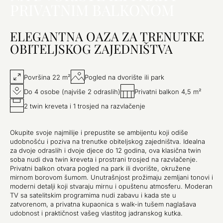
PRIVATNIM BALKONOM
ELEGANTNA OAZA ZA TRENUTKE
OBITELJSKOG ZAJEDNIŠTVA
Površina 22 m²
Pogled na dvorište ili park
Do 4 osobe (najviše 2 odraslih)
Privatni balkon 4,5 m²
2 twin kreveta i 1 trosjed na razvlačenje
Okupite svoje najmilije i prepustite se ambijentu koji odiše
udobnošću i poziva na trenutke obiteljskog zajedništva. Idealna
za dvoje odraslih i dvoje djece do 12 godina, ova klasična twin
soba nudi dva twin kreveta i prostrani trosjed na razvlačenje.
Privatni balkon otvara pogled na park ili dvorište, okružene
mirnom borovom šumom. Unutrašnjost prožimaju zemljani tonovi i
moderni detalji koji stvaraju mirnu i opuštenu atmosferu. Moderan
TV sa satelitskim programima nudi zabavu i kada ste u
zatvorenom, a privatna kupaonica s walk-in tušem naglašava
udobnost i praktičnost vašeg vlastitog jadranskog kutka.