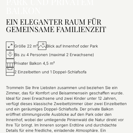
PARK UND PRIVATEM
BALKON
EIN ELEGANTER RAUM FÜR
GEMEINSAME FAMILIENZEIT
Größe 22 m²
Blick auf Innenhof oder Park
Bis zu 4 Personen (maximal 2 Erwachsene)
Privater Balkon 4,5 m²
2 Einzelbetten und 1 Doppel-Schlafsofa
Trommeln Sie Ihre Liebsten zusammen und beziehen Sie ein
Zimmer, das für Komfort und Beisammensein geschaffen wurde.
Ideal für zwei Erwachsene und zwei Kinder unter 12 Jahren,
verfügt dieses klassische Zweibettzimmer über zwei Einzelbetten
und ein geräumiges Doppel-Schlafsofa. Der private Balkon
eröffnet stimmungsvolle Ausblicke auf den Park oder den
Innenhof, wobei der umliegende Pinienwald die Natur direkt vor
Ihre Tür bringt. Im Inneren sorgen Erdtöne und durchdachte
Details für eine friedliche, einladende Atmosphäre. Ein