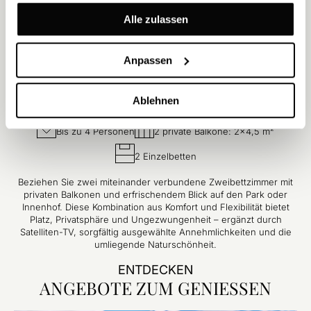
gesammelt haben.
Alle zulassen
Anpassen
Verbundene Zweibettzimmer mit Balkon und
Parkblick
Ablehnen
Größe 36 m²
Blick auf Innenhof oder Park
Bis zu 4 Personen
2 private Balkone: 2×4,5 m²
2 Einzelbetten
Beziehen Sie zwei miteinander verbundene Zweibettzimmer mit
privaten Balkonen und erfrischendem Blick auf den Park oder
Innenhof. Diese Kombination aus Komfort und Flexibilität bietet
Platz, Privatsphäre und Ungezwungenheit – ergänzt durch
Satelliten-TV, sorgfältig ausgewählte Annehmlichkeiten und die
umliegende Naturschönheit.
ENTDECKEN
ANGEBOTE ZUM GENIESSEN