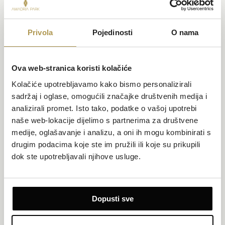
Privola
Pojedinosti
O nama
Ova web-stranica koristi kolačiće
Kolačiće upotrebljavamo kako bismo personalizirali
sadržaj i oglase, omogućili značajke društvenih medija i
analizirali promet. Isto tako, podatke o vašoj upotrebi
Superior apartman s pogledom na more
naše web-lokacije dijelimo s partnerima za društvene
medije, oglašavanje i analizu, a oni ih mogu kombinirati s
Površina 53 m²
Pogled na more
drugim podacima koje ste im pružili ili koje su prikupili
dok ste upotrebljavali njihove usluge.
Do 4 osobe (najviše 2 odraslih) + 1 malo dijete (do 3 godine)
2 privatna balkona (3,5 m² svaki)
Do 4 osobe (najviše 2 odraslih) + 1 malo dijete (do 3 godine)
Dopusti sve
Jedinstven pogled na more i dva privatna balkona pretvaraju ovaj
elegantni obiteljski apartman s odvojenim sobama u savršeno