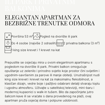
ILI PARK I PRIVATNIM
BALKONIMA
ELEGANTAN APARTMAN ZA
BEZBRIŽNE TRENUTKE ODMORA
Površina 53 m²
Pogled na dvorište ili park
Do 4 osobe (najviše 2 odraslih)
2 privatna balkona (3 m²)
1 king size krevet i 1 krevet na kat
Prepustite se osjećaju mira u ovom elegantnom apartmanu s
pogledom na dvorište ili park. Privatni balkon omogućuje
opuštanje uz zelenilo i prirodno svjetlo koje prostor čini svijetlim i
ugodnim–savršenim za parove ili manje obitelji. Unutrašnjost nudi
king size krevet i krevet na kat za maksimalnu fleksibilnost, a
klasičan dizajn, vedre boje i pažljivo odabrani detalji stvaraju toplu
i ugodnu atmosferu. Uživajte u satelitskoj televiziji, mini-baru i
modernoj kupaonici s walk-in tušem. Bilo da započinjete jutro
šalicom kave ili se vraćate s dana provedenog na plaži, ovaj
apartman pruža osjećaj doma i potpune udobnosti.