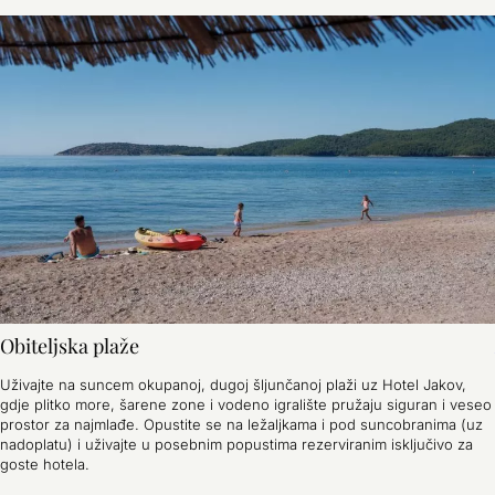
Obiteljska plaže
Uživajte na suncem okupanoj, dugoj šljunčanoj plaži uz Hotel Jakov,
gdje plitko more, šarene zone i vodeno igralište pružaju siguran i veseo
prostor za najmlađe. Opustite se na ležaljkama i pod suncobranima (uz
nadoplatu) i uživajte u posebnim popustima rezerviranim isključivo za
goste hotela.