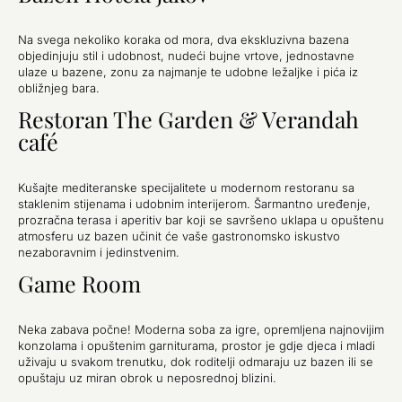
Na svega nekoliko koraka od mora, dva ekskluzivna bazena
objedinjuju stil i udobnost, nudeći bujne vrtove, jednostavne
ulaze u bazene, zonu za najmanje te udobne ležaljke i pića iz
obližnjeg bara.
Restoran The Garden & Verandah
café
Kušajte mediteranske specijalitete u modernom restoranu sa
staklenim stijenama i udobnim interijerom. Šarmantno uređenje,
prozračna terasa i aperitiv bar koji se savršeno uklapa u opuštenu
atmosferu uz bazen učinit će vaše gastronomsko iskustvo
nezaboravnim i jedinstvenim.
Game Room
Neka zabava počne! Moderna soba za igre, opremljena najnovijim
konzolama i opuštenim garniturama, prostor je gdje djeca i mladi
uživaju u svakom trenutku, dok roditelji odmaraju uz bazen ili se
opuštaju uz miran obrok u neposrednoj blizini.