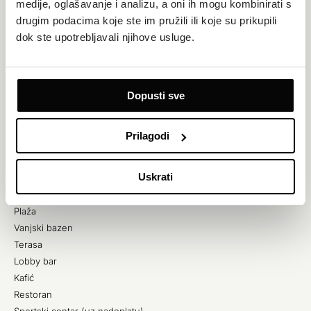
medije, oglašavanje i analizu, a oni ih mogu kombinirati s
drugim podacima koje ste im pružili ili koje su prikupili
dok ste upotrebljavali njihove usluge.
SADRŽAJI
Besplatni Wi-Fi
Dopusti sve
Parkinguz nadoplatu)
Transferi od/do zračne luke (uz nadoplatu)
Prilagodi
Dostupne povezane sobe
Čuvanje djece (uz nadoplatu)
Uskrati
Dječja igrališta
Vanjski dječji bazen
Plaža
Vanjski bazen
Terasa
Lobby bar
Kafić
Restoran