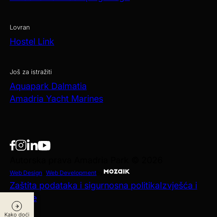
Lovran
Hostel Link
Još za istražiti
Aquapark Dalmatia
Amadria Yacht Marines
Autorska prava Amadria Park © 2026
Web Design
&
Web Development
by
Zaštita podataka i sigurnosna politika
Izvješća i
objave
Kako doći