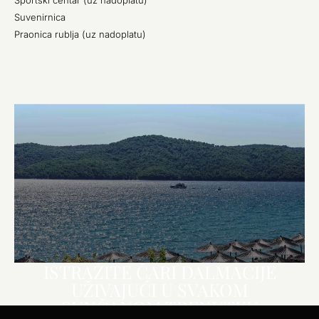
Sportski centar (uz nadoplatu)
Suvenirnica
Praonica rublja (uz nadoplatu)
ISTRAŽITE ČARI DALMACIJE
UŽIVAJUĆI U SVAKOM
SUNČANOM TRENUTKU