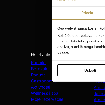
Privola
Ova web-stranica koristi kol
Kolačiće upotrebljavamo kako 
promet. Isto tako, podatke o 
analizu, a oni ih mogu kombini
usluge.
Hotel Jakov
Bora
Šibenik
Kontakt
Boravak
Amadr
Uskrati
Ponude
Amadr
Gastronomija
Amadr
Aktivnosti
Amadr
Wellness i spa
Jako
Moje rezervacije
Amadr