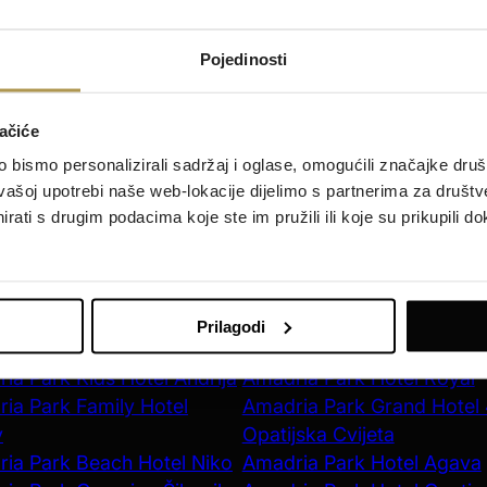
Pojedinosti
ačiće
REGISTER NOW
bismo personalizirali sadržaj i oglase, omogućili značajke društv
vašoj upotrebi naše web-lokacije dijelimo s partnerima za društv
rati s drugim podacima koje ste im pružili ili koje su prikupili do
vak
Opatija
ia Park Hotel Ivan
Amadria Park Hotel Milenij
Prilagodi
ia Park Beach Hotel Jure
Amadria Park Hotel Sveti 
ia Park Kids Hotel Andrija
Amadria Park Hotel Royal
ia Park Family Hotel
Amadria Park Grand Hotel
v
Opatijska Cvijeta
ia Park Beach Hotel Niko
Amadria Park Hotel Agava