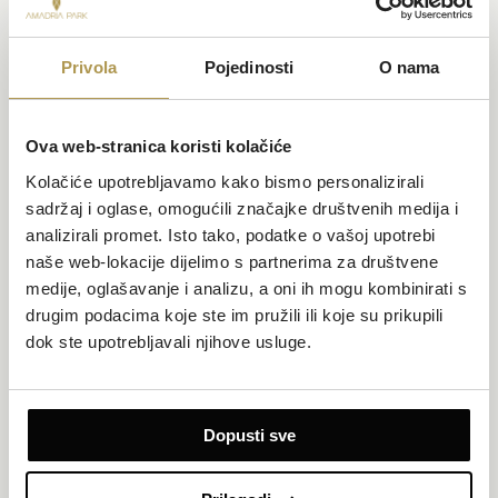
Privola
Pojedinosti
O nama
Ova web-stranica koristi kolačiće
Kolačiće upotrebljavamo kako bismo personalizirali
sadržaj i oglase, omogućili značajke društvenih medija i
analizirali promet. Isto tako, podatke o vašoj upotrebi
naše web-lokacije dijelimo s partnerima za društvene
medije, oglašavanje i analizu, a oni ih mogu kombinirati s
Obiteljska soba pogled dvorište/park i privatni
drugim podacima koje ste im pružili ili koje su prikupili
balkon
dok ste upotrebljavali njihove usluge.
Površina 23,5 m²
Pogled na dvorište ili park
Do 4 osobe (najviše 2 odraslih)
Dopusti sve
2 twin kreveta ili spojeni veliki bračni krevet te krevet na kat
Maštovito dizajnirana obiteljska soba za dvoje odraslih i dvoje