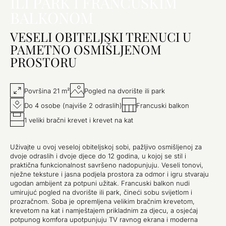
ILI PARK I FRANCUSKIM
BALKONOM
VESELI OBITELJSKI TRENUCI U
PAMETNO OSMIŠLJENOM
PROSTORU
Površina 21 m²
Pogled na dvorište ili park
Do 4 osobe (najviše 2 odraslih)
Francuski balkon
1 veliki bračni krevet i krevet na kat
Uživajte u ovoj veseloj obiteljskoj sobi, pažljivo osmišljenoj za
dvoje odraslih i dvoje djece do 12 godina, u kojoj se stil i
praktična funkcionalnost savršeno nadopunjuju. Veseli tonovi,
nježne teksture i jasna podjela prostora za odmor i igru stvaraju
ugodan ambijent za potpuni užitak. Francuski balkon nudi
umirujuć pogled na dvorište ili park, čineći sobu svijetlom i
prozračnom. Soba je opremljena velikim bračnim krevetom,
krevetom na kat i namještajem prikladnim za djecu, a osjećaj
potpunog komfora upotpunjuju TV ravnog ekrana i moderna