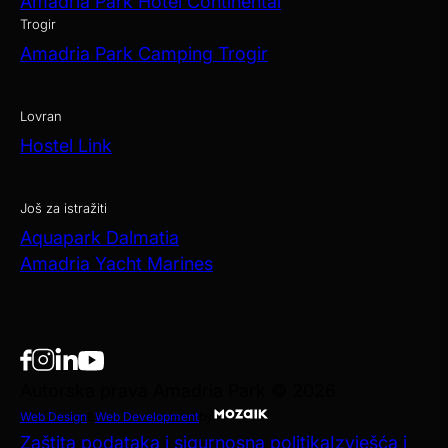
Amadria Park Hotel Continental
Trogir
Amadria Park Camping Trogir
Lovran
Hostel Link
Još za istražiti
Aquapark Dalmatia
Amadria Yacht Marines
Autorska prava Amadria Park © 2026
Web Design
&
Web Development
by
Zaštita podataka i sigurnosna politika
Izvješća i