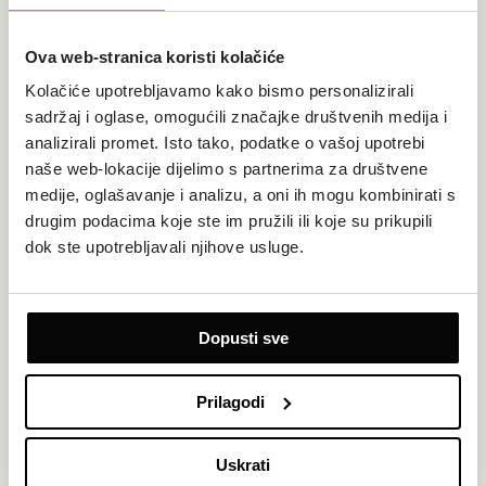
Ova web-stranica koristi kolačiće
Kolačiće upotrebljavamo kako bismo personalizirali
sadržaj i oglase, omogućili značajke društvenih medija i
analizirali promet. Isto tako, podatke o vašoj upotrebi
naše web-lokacije dijelimo s partnerima za društvene
medije, oglašavanje i analizu, a oni ih mogu kombinirati s
drugim podacima koje ste im pružili ili koje su prikupili
dok ste upotrebljavali njihove usluge.
Dopusti sve
USLUGE
Prilagodi
Prepustite se avanturi na kišnoj tvrđavi, opustite se na lijenoj rijeci
na otvorenom, uživajte u umirujućim hidromasažnim bazenima te
se počastite finim zalogajima i osvježavajućim pićima iz bogate
Uskrati
ponude Aquaparka Dalmatia.