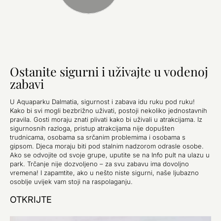
Ostanite sigurni i uživajte u vodenoj
zabavi
U Aquaparku Dalmatia, sigurnost i zabava idu ruku pod ruku!
Kako bi svi mogli bezbrižno uživati, postoji nekoliko jednostavnih
pravila. Gosti moraju znati plivati kako bi uživali u atrakcijama. Iz
sigurnosnih razloga, pristup atrakcijama nije dopušten
trudnicama, osobama sa srčanim problemima i osobama s
gipsom. Djeca moraju biti pod stalnim nadzorom odrasle osobe.
Ako se odvojite od svoje grupe, uputite se na Info pult na ulazu u
park. Trčanje nije dozvoljeno – za svu zabavu ima dovoljno
vremena! I zapamtite, ako u nešto niste sigurni, naše ljubazno
osoblje uvijek vam stoji na raspolaganju.
OTKRIJTE