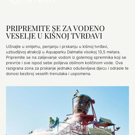
PRIPREMITE SE ZA VODENO
VESELJE U KIŠNOJ TVRĐAVI
Uživajte u smijehu, penjanju i prskanju u kišnoj tvrđavi,
uzbudljivoj atrakciji u Aquaparku Dalmatia visokoj 13,5 metara.
Pripremite se na zalijevanje vodom iz golemog spremnika koji se
prevrće i sve ispod sebe polijeva obilnom količinom vode. Ova
razigrana zona za prskanje jednako oduševljava djecu i odrasle te
donosi bezbroj veselih trenutaka i uspomena.